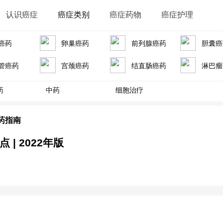
认识癌症
癌症类别
癌症药物
癌症护理
癌药
卵巢癌药
前列腺癌药
胆囊癌
管癌药
宫颈癌药
结直肠癌药
淋巴瘤
药
中药
细胞治疗
药指南
 | 2022年版