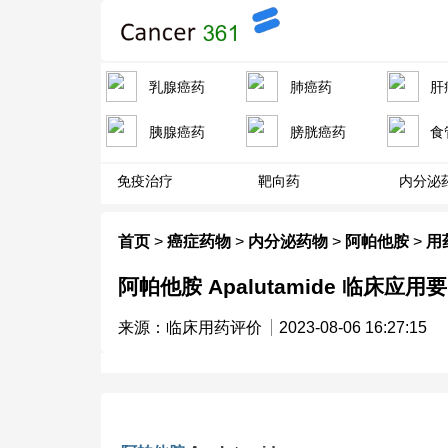
乳腺癌药
肺癌药
肝
胰腺癌药
膀胱癌药
食
免疫治疗
靶向药
内分泌
首页
>
癌症药物
>
内分泌药物
>
阿帕他胺
>
用
阿帕他胺 Apalutamide 临床应用要点
来源：临床用药评价
2023-08-06 16:27:15