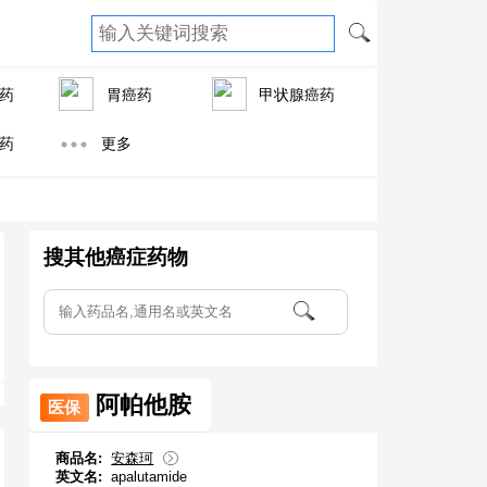
药
胃癌药
甲状腺癌药
药
更多
搜其他癌症药物
阿帕他胺
医保
商品名:
安森珂
英文名:
apalutamide