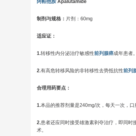
阿帕他胺
Apalutamide
制剂与规格：
片剂：60mg
适应证：
1.
转移性内分泌治疗敏感性
前列腺癌
成年患者
2.
有高危转移风险的非转移性去势抵抗性
前列
合理用药要点：
1.
本品的推荐剂量是240mg/次，每天一次，
2.
患者还应同时接受雄激素剥夺治疗，即同时
术。