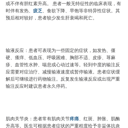
或不伴有胆红素升高。 患者一般无特征性的临床表现，有
时伴有发热、
疲乏
、食欲下降、早饱等非特异性症状。其
预后相对较好，患者较少发生肝衰竭和死亡。
输液反应：患者可表现为一些固定的症状，如发热、僵
硬、瘙痒、低血压、呼吸困难、胸部不适、皮疹、荨麻
疹、血管性水肿、喘息或心动过速等。轻到中度的输注反
应需要对症治疗、减慢输液速度或暂停输液。患者症状缓
解后可继续进行药物输注。反复发生输液反应或出现严重
输注反应时建议患者永久停药。
肌肉关节炎：患者常有肌肉关节
疼痛
、红斑、肿胀、肌酶
升高等。医生可根据患者症状的严重程度给予非甾体抗炎