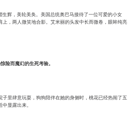
下熠熠生辉，美轮美奂。美国总统奥巴马接待了一位可爱的小女
肩上，两人微笑地合影。艾米丽的头发中长而微卷，眼眸纯亮
场惊险而魔幻的生死考验。
院子里肆意玩耍，狗狗陪伴在她的身侧时，桃花已经热闹了五
活中显露出来。