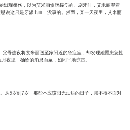
开始出现瘀伤，以为艾米丽贪玩撞伤的。刷牙时，艾米丽哭着
安慰说这只是牙龈出血，没事的。然而，某一天夜里，艾米丽
。父母连夜将艾米丽送至家附近的急症室，却发现她罹患急性
五月夜里，确诊的消息而至，如同平地惊雷。
两年。从5岁到7岁，那些本应该阳光灿烂的日子，却不得不面对