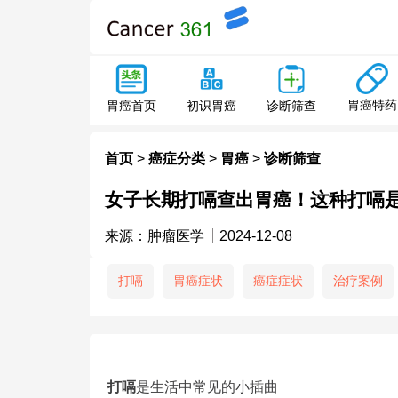
胃癌特药
胃癌首页
初识胃癌
诊断筛查
首页
>
癌症分类
>
胃癌
>
诊断筛查
女子长期打嗝查出胃癌！这种打嗝
来源：肿瘤医学
2024-12-08
打嗝
胃癌症状
癌症症状
治疗案例
打嗝
是生活中常见的小插曲