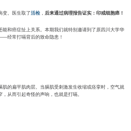
病变。医生取了
活检
，
后来通过病理报告证实：
印戒细胞癌！
还能和癌症扯上关系。本期我们就特别邀请到了原四川大学华
——经常打嗝背后的致命隐患！
膈肌的扁平肌肉层。当膈肌受刺激发生收缩或痉挛时，空气就
窄，从而引起奇怪的声响，也就是打嗝。