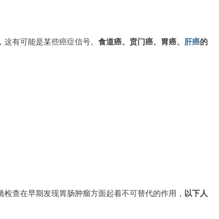
，这有可能是某些癌症信号。
食道癌、贲门癌、胃癌、
肝癌
的
镜检查在早期发现胃肠肿瘤方面起着不可替代的作用，
以下人