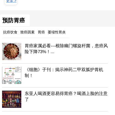
更多 >
预防胃癌
抗癌饮食
致癌因素
胃癌
萎缩性胃炎
胃癌家属必看---根除幽门螺旋杆菌，患癌风
险下降73%！...
《细胞》子刊：揭示神药二甲双胍护胃机
制！
东亚人喝酒更容易得胃癌？喝酒上脸的注意
了