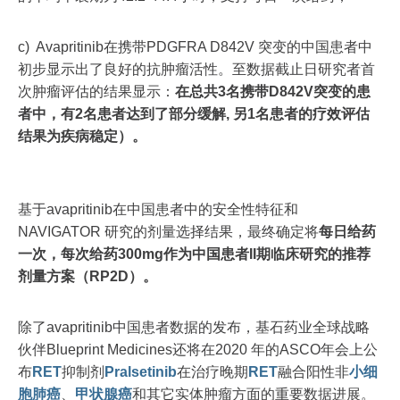
c) Avapritinib在携带PDGFRA D842V 突变的中国患者中
初步显示出了良好的抗肿瘤活性。至数据截止日研究者首
次肿瘤评估的结果显示：
在总共3名携带D842V突变的患
者中，有2名患者达到了部分缓解, 另1名患者的疗效评估
结果为疾病稳定）。
基于avapritinib在中国患者中的安全性特征和
NAVIGATOR 研究的剂量选择结果，最终确定将
每日给药
一次，每次给药300mg作为中国患者II期临床研究的推荐
剂量方案（RP2D）。
除了avapritinib中国患者数据的发布，基石药业全球战略
伙伴Blueprint Medicines还将在2020 年的ASCO年会上公
布
RET
抑制剂
Pralsetinib
在治疗晚期
RET
融合阳性非
小细
胞
肺癌
、
甲状腺癌
和其它实体肿瘤方面的重要数据进展。