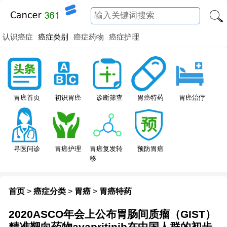
认识癌症
癌症类别
癌症药物
癌症护理
胃癌特药
胃癌首页
初识胃癌
诊断筛查
胃癌治疗
寻医问诊
胃癌护理
胃癌复发转
预防胃癌
移
首页
>
癌症分类
>
胃癌
>
胃癌特药
2020ASCO年会上公布胃肠间质瘤（GIST）
精准靶向药物avapritinib在中国人群的初步