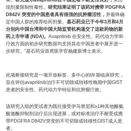
现剂量限制性毒性。
研究结果证明了该药对携带 PDGFRA
D842V 突变的中国患者具有很强的抗肿瘤活性，
并最终确
定中国人群的推荐给药剂量。
基石药业已于今年3月和4月
分别向中国台湾和中国大陆监管机构递交了这款药物的新
药上市申请 (NDA)。
Avapritinib 在安全性、药代动力学和
疗效方面的初步研究数据均支持其在中国患者中展开进一
步研究。”基石药业首席医学官杨建新博士表示。
此项桥接研究是一项开放标签、多中心的I/II 期临床研究，
旨在评估avapritinib治疗不可切除或转移性晚期中国GIST
患者的安全性、药代动力学特征和抗肿瘤疗效。
该研究入组的受试者为既往接受伊马替尼和≥1种其他酪氨
酸激酶抑制剂治疗后出现进展，或对标准治疗不耐受或携
带PDGFRA D842V突变的不可切除或转移性GIST成人患
者。