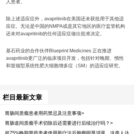
人患者。
除上述适应症外，avapritinib在美国还未获批用于其他适
应症。无论是中国的NMPA或是其它地区的医疗监管机构
还未对avapritinib的任何适应症做出批准决定。
基石药业的合作伙伴Blueprint Medicines 正在推进
avapritinib更广泛的临床项目开发，包括针对晚期、惰性
和冒烟型系统性肥大细胞增多症（SM）的适应症研究。
栏目最新文章
胃肠间质瘤患者用药禁忌及注意事项>
胃肠道间质瘤手术切除后还需要进行后续治疗吗？>
超75%晚期胃癌患者使用新疗法后肿瘤明显消退，这类人达