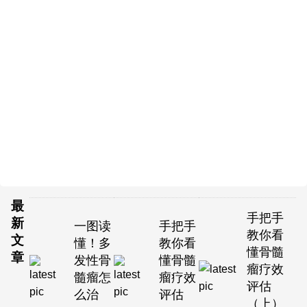
最
手把手
新
一图读
手把手
教你看
文
懂！多
教你看
懂骨髓
章
发性骨
懂骨髓
瘤疗效
髓瘤怎
瘤疗效
评估
么治
评估
（上）