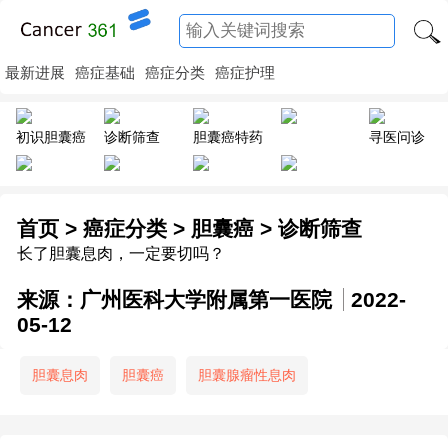
最新进展
癌症基础
癌症分类
癌症护理
初识胆囊癌
诊断筛查
胆囊癌特药
寻医问诊
首页
>
癌症分类
>
胆囊癌
>
诊断筛查
长了胆囊息肉，一定要切吗？
来源：广州医科大学附属第一医院
2022-
05-12
胆囊息肉
胆囊癌
胆囊腺瘤性息肉