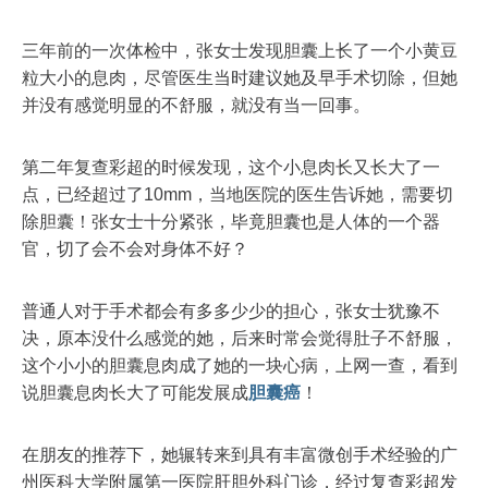
三年前的一次体检中，张女士发现胆囊上长了一个小黄豆
粒大小的息肉，尽管医生当时建议她及早手术切除，但她
并没有感觉明显的不舒服，就没有当一回事。
第二年复查彩超的时候发现，这个小息肉长又长大了一
点，已经超过了10mm，当地医院的医生告诉她，需要切
除胆囊！张女士十分紧张，毕竟胆囊也是人体的一个器
官，切了会不会对身体不好？
普通人对于手术都会有多多少少的担心，张女士犹豫不
决，原本没什么感觉的她，后来时常会觉得肚子不舒服，
这个小小的胆囊息肉成了她的一块心病，上网一查，看到
说胆囊息肉长大了可能发展成
胆囊癌
！
在朋友的推荐下，她辗转来到具有丰富微创手术经验的广
州医科大学附属第一医院肝胆外科门诊，经过复查彩超发