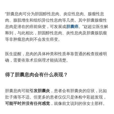
“胆囊息肉可分为胆固醇性息肉、炎症性息肉、腺瘤性息
肉、腺肌增生和组织异位性息肉等几类。其中胆囊腺瘤性
息肉是潜在的癌前病变，可发展成
胆囊癌
。”赵超尘医生解
释到，与此相比，胆固醇性息肉、炎性息肉及胆囊腺肌瘤
等非肿瘤息肉则不会发生癌变。
医生提醒，息肉的具体种类和性质单靠普通的检查很难明
确，需要依靠术后病理才能搞清楚。
得了胆囊息肉会有什么表现
？
胆囊息肉可能
引发胆囊炎
，患者会有胆囊炎的症状，比如
肚子痛等不适。但更多的患者仅仅只是体检中彩超发现，
可能平时并没有任何感觉
，就像前文说到的张女士那样。