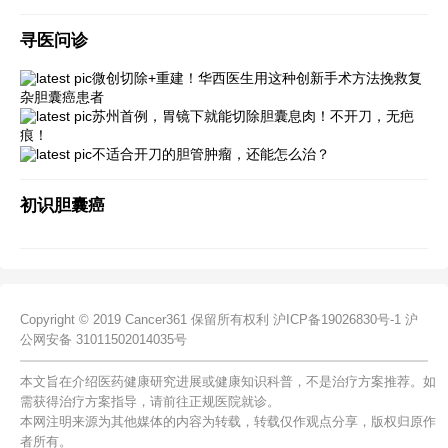
寻医问诊
微创切除+重建！华西医生用这种创新手术方法挽救复
杂胆囊癌患者
苏州首例，胃镜下就能切除胆囊息肉！不开刀，无疤
痕！
不适合开刀的胆管肿瘤，还能怎么治？
初识胆囊癌
Copyright © 2019 Cancer361 保留所有权利
沪ICP备19026830号-1
沪
公网安备 31011502014035号
本文旨在介绍医药健康研究进展或健康知识科普，不是治疗方案推荐。如
需获得治疗方案指导，请前往正规医院就诊。
本网注明来源为其他媒体的内容为转载，转载仅作观点分享，版权归原作
者所有。