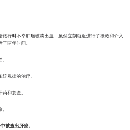
婚旅行时不幸肿瘤破溃出血，虽然立刻就近进行了抢救和介入
活了两年时间。
怕。
系统规律的治疗。
开药和复查。
命。
诊中被查出肝癌。