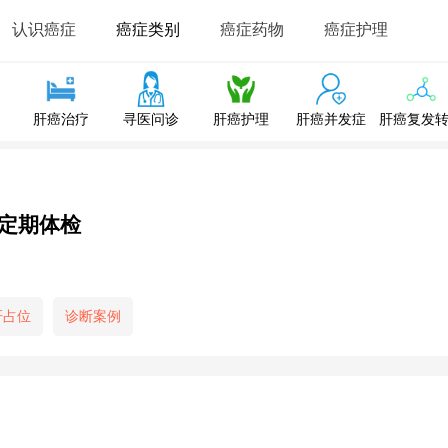
认识癌症
癌症类别
癌症药物
癌症护理
肝癌治疗
寻医问诊
肝癌护理
肝癌并发症
肝癌复发
定期体检
肝占位
诊断案例