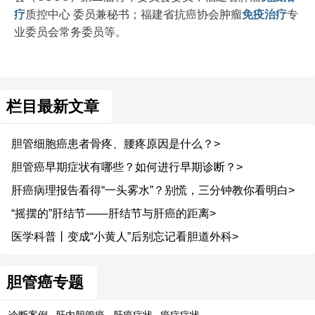
疗
质控中心 委员兼秘书；福建省抗癌协会肿瘤
免疫治疗
专
业委员会常务委员等。
栏目最新文章
胆管细胞癌患者骨疼、腰疼原因是什么？>
胆管癌早期症状有哪些？如何进行早期诊断？>
肝癌病理报告看得“一头雾水”？别慌，三分钟教你看明白>
“摇摆的”肝结节——肝结节与肝癌的距离>
医学科普丨变成“小黄人”后别忘记看胆道外科>
胆管癌专题
诊断案例
肝内胆管癌
肝癌症状
癌症症状