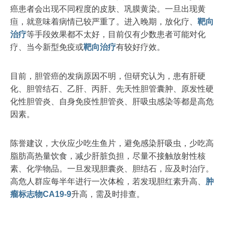
癌患者会出现不同程度的皮肤、巩膜黄染。一旦出现黄
疸，就意味着病情已较严重了。进入晚期，放化疗、
靶向
治疗
等手段效果都不太好，目前仅有少数患者可能对化
疗、当今新型免疫或
靶向治疗
有较好疗效。
目前，胆管癌的发病原因不明，但研究认为，患有肝硬
化、胆管结石、乙肝、丙肝、先天性胆管囊肿、原发性硬
化性胆管炎、自身免疫性胆管炎、肝吸虫感染等都是高危
因素。
陈誉建议，大伙应少吃生鱼片，避免感染肝吸虫，少吃高
脂肪高热量饮食，减少肝脏负担，尽量不接触放射性核
素、化学物品。一旦发现胆囊炎、胆结石，应及时治疗。
高危人群应每半年进行一次体检，若发现胆红素升高、
肿
瘤标志物
CA19-9
升高，需及时排查。