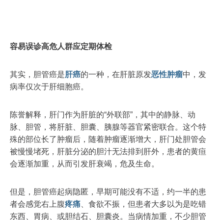
容易误诊高危人群应定期体检
其实，胆管癌是
肝癌
的一种，在肝脏原发
恶性肿瘤
中，发
病率仅次于肝细胞癌。
陈誉解释，肝门作为肝脏的“外联部”，其中的静脉、动
脉、胆管，将肝脏、胆囊、胰腺等器官紧密联合。这个特
殊的部位长了肿瘤后，随着肿瘤逐渐增大，肝门处胆管会
被慢慢堵死，肝脏分泌的胆汁无法排到肝外，患者的黄疸
会逐渐加重，从而引发肝衰竭，危及生命。
但是，胆管癌起病隐匿，早期可能没有不适，约一半的患
者会感觉右上腹
疼痛
、食欲不振，但患者大多以为是吃错
东西、胃病、或胆结石、胆囊炎。当病情加重，不少胆管