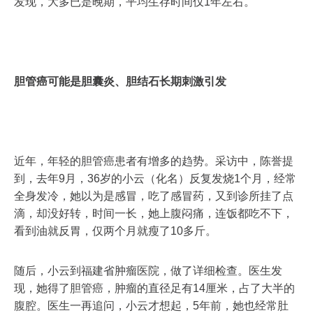
发现，大多已是晚期，平均生存时间仅1年左右。
胆管癌可能是胆囊炎、胆结石长期刺激引发
近年，年轻的胆管癌患者有增多的趋势。采访中，陈誉提
到，去年9月，36岁的小云（化名）反复发烧1个月，经常
全身发冷，她以为是感冒，吃了感冒药，又到诊所挂了点
滴，却没好转，时间一长，她上腹闷痛，连饭都吃不下，
看到油就反胃，仅两个月就瘦了10多斤。
随后，小云到福建省肿瘤医院，做了详细检查。医生发
现，她得了胆管癌，肿瘤的直径足有14厘米，占了大半的
腹腔。医生一再追问，小云才想起，5年前，她也经常肚