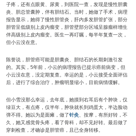
子疼，还有点眼黄、尿黄，到医院一查，发现是慢性胆囊
炎、胆总管囊肿，伴有胆结石。当时，她做了手术，病理
报告显示，她得了慢性胆管炎，肝内多发胆管扩张，部分
胆管呈低级别上皮内瘤变，胆管壁部分区域呈腺瘤样增生
伴高级别上皮内瘤变。医生一再叮嘱，每半年复查一次，
但小云没在意。
陈誉说，胆管癌可能是胆囊炎、胆结石的长期刺激引发
的。其实，5年前，小云的病理报告已提示癌前病变，但
小云没在意，没定期复查。幸运的是，小云接受全面评估
后，进行了综合治疗，肿瘤明显缩小，目前病情缓解。
但小雪没那么幸运，去年底，她摸到右耳后有个肿块，仅
绿豆大，有点疼，仅半年，肿块就长到鸡蛋大，半边脸动
弹不得。她以为是面瘫，做了
针灸
、按摩，有所好转，不
久，她又感觉骨头疼，看了骨科，却不见好转。最后做了
穿刺检查，才确诊是胆管癌，且已全身转移。