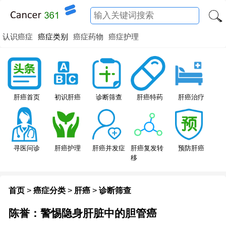
认识癌症
癌症类别
癌症药物
癌症护理
肝癌特药
肝癌首页
初识肝癌
诊断筛查
肝癌治疗
寻医问诊
肝癌护理
肝癌并发症
肝癌复发转
预防肝癌
移
首页
>
癌症分类
>
肝癌
>
诊断筛查
陈誉：警惕隐身肝脏中的胆管癌