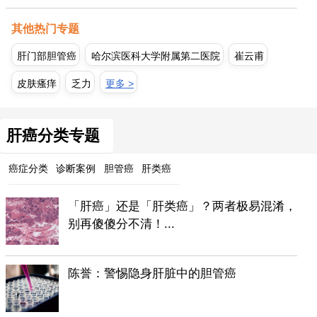
其他热门专题
肝门部胆管癌
哈尔滨医科大学附属第二医院
崔云甫
皮肤瘙痒
乏力
更多 >
肝癌分类专题
癌症分类
诊断案例
胆管癌
肝类癌
「肝癌」还是「肝类癌」？两者极易混淆，
别再傻傻分不清！...
陈誉：警惕隐身肝脏中的胆管癌