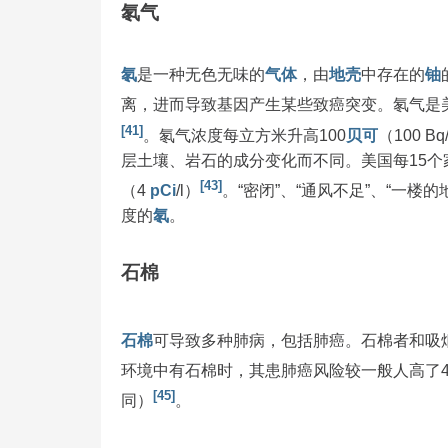
氡气
氡
是一种无色无味的
气体
，由
地壳
中存在的
铀
离，进而导致基因产生某些致癌突变。氡气是
[41]
。氡气浓度每立方米升高100
贝可
（100 
层土壤、岩石的成分变化而不同。美国每15个
[43]
（4
pCi
/l）
。“密闭”、“通风不足”、“一
度的
氡
。
石棉
石棉
可导致多种肺病，包括肺癌。石棉者和吸
环境中有石棉时，其患肺癌风险较一般人高了4
[45]
同）
。