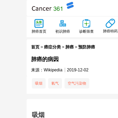
肺癌特药
肺癌首页
初识肺癌
诊断筛查
首页
>
癌症分类
>
肺癌
>
预防肺癌
肺癌的病因
来源：
Wikipedia
2019-12-02
吸烟
氡气
空气污染物
吸烟