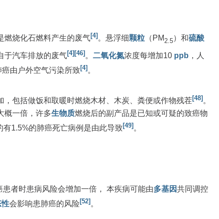
[4]
是燃烧化石燃料产生的废气
。悬浮细
颗粒
（PM
）和
硫酸
2.5
[4]
[46]
自于汽车排放的废气
。
二氧化氮
浓度每增加10
ppb
，人
[4]
的肺癌由户外空气污染所致
。
[48]
加，包括做饭和取暖时燃烧木材、木炭、粪便或作物残茬
。
大概一倍，许多
生物质
燃烧后的副产品是已知或可疑的致癌物
[49]
约有1.5%的肺癌死亡病例是由此导致
。
癌患者时患病风险会增加一倍， 本疾病可能由
多基因
共同调控
[52]
态性
会影响患肺癌的风险
。