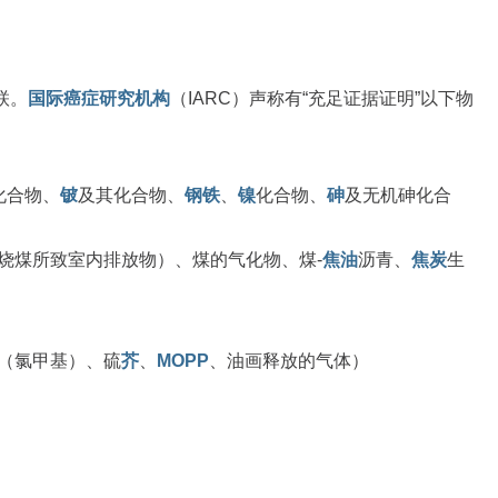
联。
国际癌症研究机构
（IARC）声称有“充足证据证明”以下物
)化合物、
铍
及其化合物、
钢铁
、
镍
化合物、
砷
及无机砷化合
烧煤所致室内排放物）、煤的气化物、煤-
焦油
沥青、
焦炭
生
（氯甲基）、硫
芥
、
MOPP
、油画释放的气体）