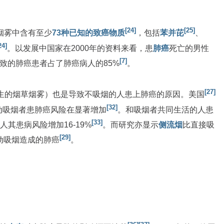
[24]
[25]
烟雾中含有至少
73种已知的致癌物质
，包括
苯并芘
、
24]
。以发展中国家在2000年的资料来看，患
肺癌
死亡的男性
[7]
致的肺癌患者占了肺癌病人的85%
。
[27]
生的烟草烟雾）也是导致不吸烟的人患上肺癌的原因。美国
[32]
动吸烟者患肺癌风险在显著增加
。和吸烟者共同生活的人患
[33]
人其患病风险增加16-19%
。而研究亦显示
侧流烟
比直接吸
[29]
被动吸烟造成的肺癌
。