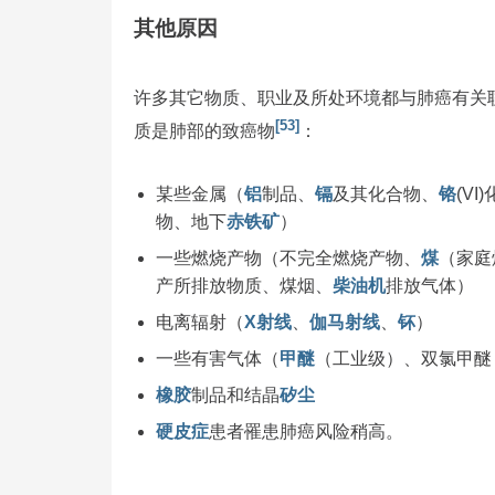
其他原因
许多其它物质、职业及所处环境都与肺癌有关
[53]
质是肺部的致癌物
：
某些金属（
铝
制品、
镉
及其化合物、
铬
(VI
物、地下
赤铁矿
）
一些燃烧产物（不完全燃烧产物、
煤
（家庭
产所排放物质、煤烟、
柴油机
排放气体）
电离辐射（
X射线
、
伽马射线
、
钚
）
一些有害气体（
甲醚
（工业级）、双氯甲醚
橡胶
制品和结晶
矽尘
硬皮症
患者罹患肺癌风险稍高。