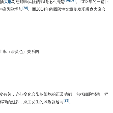
[36]
[37]
抽
大麻
对患肺癌风险的影响还不清楚
。2013年的一篇回
[38]
肺癌风险增加
。而2014年的回顾性文章则发现吸食大麻会
生率（暗黄色）关系图。
变有关，这些变化会影响细胞的正常功能，包括细胞增殖、程
[23]
伤累积的越多，癌症发生的风险就越高
。