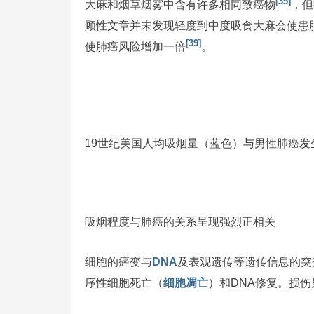
[35]
大麻和烟草烟雾中含有许多相同致癌物
，但
顾性文章并未发现轻度到中度吸食大麻会使患
[39]
使肺癌风险增加一倍
。
19世纪美国人均吸烟量（蓝色）与男性肺癌发
吸烟程度与肺癌的关系呈现强烈正相关
细胞的癌变与
DNA
及表观遗传等遗传信息的突
序性细胞死亡（
细胞凋亡
）和DNA修复。损