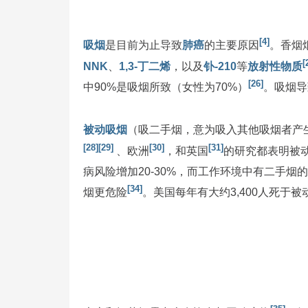
[4]
吸烟
是目前为止导致
肺癌
的主要原因
。香烟
[
NNK
、
1,3-丁二烯
，以及
钋-210
等
放射性物质
[26]
中90%是吸烟所致（女性为70%）
。吸烟导
被动吸烟
（吸二手烟，意为吸入其他吸烟者产
[28]
[29]
[30]
[31]
、欧洲
，和英国
的研究都表明被
病风险增加20-30%，而工作环境中有二手烟的
[34]
烟更危险
。美国每年有大约3,400人死于