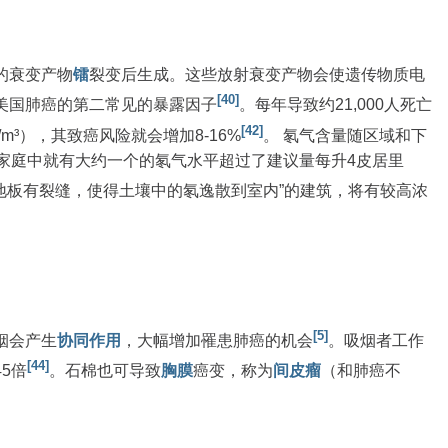
的衰变产物
镭
裂变后生成。这些放射衰变产物会使遗传物质电
[40]
美国肺癌的第二常见的暴露因子
。每年导致约21,000人死亡
[42]
Bq/m³），其致癌风险就会增加8-16%
。 氡气含量随区域和下
家庭中就有大约一个的氡气水平超过了建议量每升4皮居里
楼的地板有裂缝，使得土壤中的氡逸散到室内”的建筑，将有较高浓
[5]
烟会产生
协同作用
，大幅增加罹患肺癌的机会
。吸烟者工作
[44]
5倍
。石棉也可导致
胸膜
癌变，称为
间皮瘤
（和肺癌不