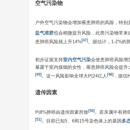
空气污染物
户外空气污染物会增加罹患肺癌的风险，特别
盐气溶胶
也会稍微提升风险，此类污染物常来
[47]
患肺癌风险就上升14%
。据估计，1-2%
初步证据支持
室内空气污染
会使患肺癌风险增
暴露于室内煤烟的女性，罹患肺癌风险会提升
[49]
[48]
。这一风险影响全球大约24亿人
，据信
遗传因素
[50]
约8%肺癌由遗传因素所致
。若亲属中有肺
[51]
。目前已知5、6和15号染色体上的基因
多