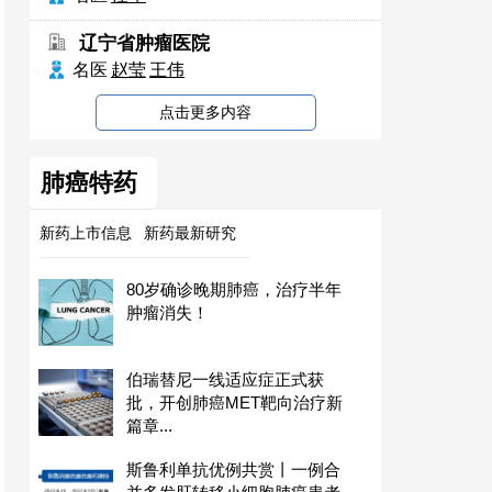
辽宁省肿瘤医院
名医
赵莹
王伟
点击更多内容
肺癌特药
新药上市信息
新药最新研究
80岁确诊晚期肺癌，治疗半年
肿瘤消失！
伯瑞替尼一线适应症正式获
批，开创肺癌MET靶向治疗新
篇章...
斯鲁利单抗优例共赏丨一例合