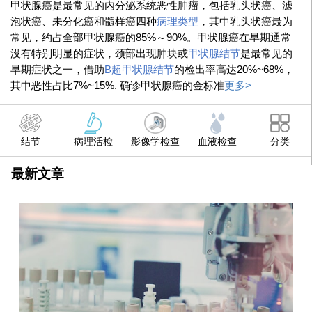
甲状腺癌是最常见的内分泌系统恶性肿瘤，包括乳头状癌、滤
泡状癌、未分化癌和髓样癌四种
病理类型
，其中乳头状癌最为
常见，约占全部甲状腺癌的85%～90%。甲状腺癌在早期通常
没有特别明显的症状，颈部出现肿块或
甲状腺结节
是最常见的
早期症状之一，借助
B超
甲状腺结节
的检出率高达20%~68%，
其中恶性占比7%~15%. 确诊甲状腺癌的金标准
更多>
结节
病理活检
影像学检查
血液检查
分类
最新文章