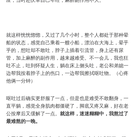
应，当时还庆幸自己年经，麻醉副作用不大。
就这样恍恍惚惚，又过了几个小时，整个人都处于那种晕
船的状态，感觉自己乘着一艘小船，漂泊在大海上，晕乎
乎的，想吐却不敢吐，脖子上插着引流管，身上还有尿
管，加上麻醉的副作用，越来越难受。不一会儿，我也狂
吐不止，吐到怀疑人生，躺在床上侧头吐，老公和弟媳一
边帮我按着脖子上的伤口，一边帮我擦拭呕吐物。（心疼
他俩一分钟）
呕吐过后确实更舒服了一点，但是也是难受不敢翻身，一
直平躺，感觉全身肌肉都僵硬了，脚底又疼又麻，好在老
公按摩后又缓解了一点。
就这样，迷迷糊糊中，我熬过了
最难熬的一晚。