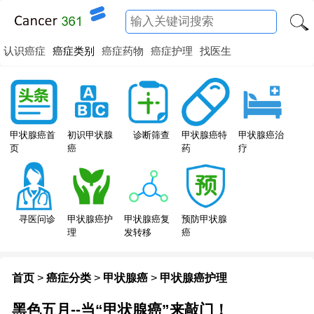
认识癌症
癌症类别
癌症药物
癌症护理
找医生
甲状腺癌特
甲状腺癌首
初识甲状腺
诊断筛查
甲状腺癌治
药
页
癌
疗
寻医问诊
甲状腺癌护
甲状腺癌复
预防甲状腺
理
发转移
癌
首页
>
癌症分类
>
甲状腺癌
>
甲状腺癌护理
黑色五月--当“甲状腺癌”来敲门！