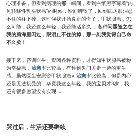
心理准备，但看到病理的那一瞬间，看到白纸黑字写着“内
见转移性乳头状癌”的时候，瞬间脚软了，回到病房眼泪忍
不住的往下掉。这时候我开始真正的慌了，甲状腺癌，怎
么可能，我还这么年轻，我还能活多久.....
各种问题随之在
我的脑海里闪过，眼泪止不住的掉，那一刻我觉得自己命
不久矣！
接下来，咨询医生、查阅各种资料，才得知甲状腺癌被称
为幸福癌，
治愈
率比较高，有种到鬼门关走一遭的重生
感。虽然医生安慰说甲状腺癌可
治愈
率比较高，但是内心
还是无法接受的，毕竟我这么年轻，我的宝贝才3岁，我
还有很多愿望没有实现......
哭过后，生活还要继续