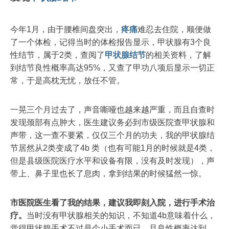
今年1月，由于腰椎间盘突出，
疼痛
难忍去住院，顺便做
了一个体检，记得当时的体检报告显示，甲状腺有3个良
性结节，属于2类，查阅了
甲状腺结节
的相关资料，了解
到结节良性概率高达95%，又查了甲功八项后显示一切正
常，于是高枕无忧，放任不管。
一晃三个月过去了，声音嘶哑也越来越严重，而且自查时
发现颈部有点肿大，医生建议务必到市级医院查甲状腺和
声带，这一查不要紧，仅仅三个月的功夫，我的甲状腺结
节居然从2类变成了4b 类（也有可能1月的时候就是4类，
但是县级医院医疗水平和设备有限，没有及时发现），声
带上、鼻子里也长了息肉，拿到结果的时候猛然一惊。
市医院医生看了我的结果，建议我即刻入院，进行手术治
疗。
当时没有甲状腺相关的知识，不知道4b意味着什么，
觉得甲状腺手术不过是个小手术而已，且良性概率达到