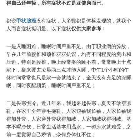
得自己还年轻，所有症状不过是亚健康而已。
都说
甲状腺癌
没有症状，大多数都是体检发现的，就我个
人而言症状挺明显。以下症状
仅供大家参考：
一是入睡困难，睡眠时间严重不足。由于职业病的缘故，
早在几年前腰椎和颈椎双双抗议，均有不同程度的突出和
压迫，特别是腰椎，晚上经常疼的睡不着，常常晚上十点
躺下，翻来覆去凌晨两三点才能入睡，中午1个小时的午
休时间常常也只是躺一会就结束了，全天没有充足的深睡
眠，同时夜醒频繁，睡眠时间严重不足；
二是畏寒惧冷。近几年来，我越来越畏寒，夏天不敢穿凉
鞋，在家里全年穿毛拖鞋。人家短袖我长袖，人家长袖我
得加外套，人家穿外套我得加绒，人家加绒我得羽绒。基
本不喝冷饮，日常生活基本用温水，一碰凉水就难受，之
前一度觉得自己矫情，奈何身体扛不住；