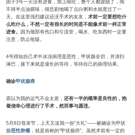
由于3号一天没有进食，加上呕吐，整个人都虚脱了，闻
不得半点油腥味，很悲剧地喝了点白粥和水就度过了一
天。在这里强烈建议还没手术的友友，
术前一定要想吃什
么吃什么，不然一定有很长的时间是不能像术前一样正常
进食。
因为颈部有伤口和引流管，喝水、吃东西时一定要
注意，防止呛咳。
4号得知自己术中冰冻病理是恶性，甲状腺全切，并清扫
淋巴，接下来就是漫长的等待，等待自己的病理结果。
确诊
甲状腺癌
原以为我的运气不会太差，
还有一半的概率是良性的，抱
着侥幸心理进行了手术，然而事与愿违。
5月8日母亲节，上天又送我一份“大礼”——被确诊为甲状
腺
恶性肿瘤
，就是俗称的“甲状腺癌”。虽然术前有一定的