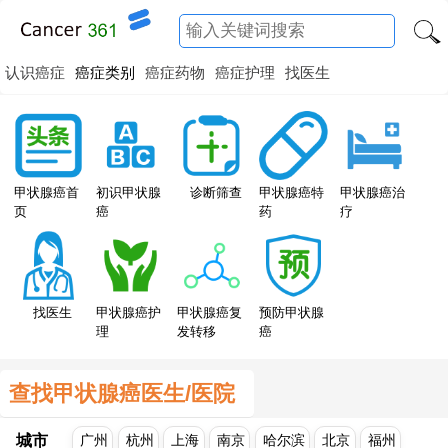
认识癌症
癌症类别
癌症药物
癌症护理
找医生
甲状腺癌特
甲状腺癌首
初识甲状腺
诊断筛查
甲状腺癌治
药
页
癌
疗
找医生
甲状腺癌护
甲状腺癌复
预防甲状腺
理
发转移
癌
查找甲状腺癌医生/医院
城市
广州
杭州
上海
南京
哈尔滨
北京
福州