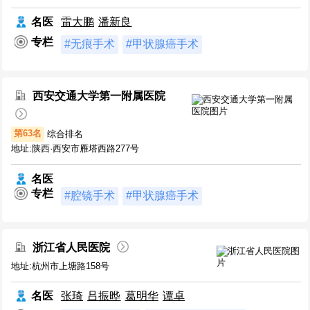
名医
雷大鹏
潘新良
专栏
#无痕手术
#甲状腺癌手术
西安交通大学第一附属医院
第63名
综合排名
地址:陕西·西安市雁塔西路277号
名医
专栏
#腔镜手术
#甲状腺癌手术
浙江省人民医院
地址:杭州市上塘路158号
名医
张琦
吕振晔
葛明华
谭卓