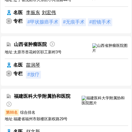
名医
李振东
刘宏伟
专栏
#甲状腺癌手术
#无痕手术
#腔镜手术
山西省肿瘤医院
地址:太原市杏花岭区职工新村3号
名医
苗润琴
专栏
#放疗
福建医科大学附属协和医院
第88名
综合排名
地址:福建省福州市鼓楼区新权路29号
名医
赵文新