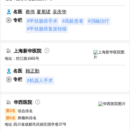
名医
蔡伟
夏蜀珺
吴庆华
专栏
#甲状腺癌手术
#高龄患者
#消融治疗
#甲状腺癌复发转移
上海新华医院
地址：控江路1665号
名医
顾正勤
专栏
#机器人手术
华西医院
第2名
综合排名
第6名
肿瘤科排名
地址:四川省成都市武侯区国学巷37号