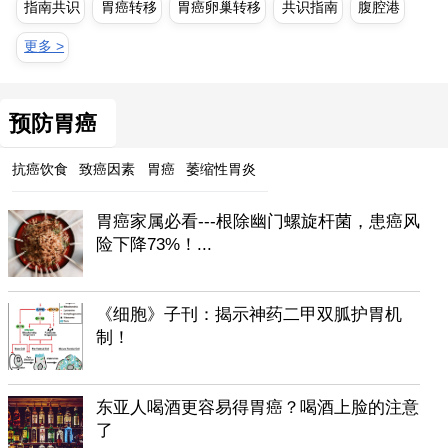
指南共识
胃癌转移
胃癌卵巢转移
共识指南
腹腔港
更多 >
预防胃癌
抗癌饮食
致癌因素
胃癌
萎缩性胃炎
胃癌家属必看---根除幽门螺旋杆菌，患癌风
险下降73%！...
《细胞》子刊：揭示神药二甲双胍护胃机
制！
东亚人喝酒更容易得胃癌？喝酒上脸的注意
了