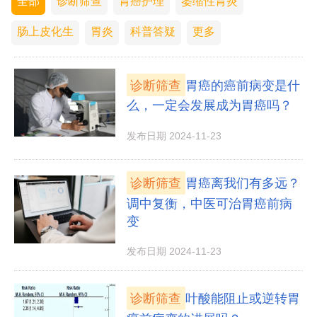
全部
诊断筛查
胃癌护理
萎缩性胃炎
肠上皮化生
胃炎
科普答疑
更多
诊断筛查
胃癌的癌前病变是什
么，一定会发展成为胃癌吗？
发布日期 2024-11-23
诊断筛查
胃癌离我们有多远？
调中复衡，中医可治胃癌前病
变
发布日期 2024-11-23
诊断筛查
叶酸能阻止或逆转胃