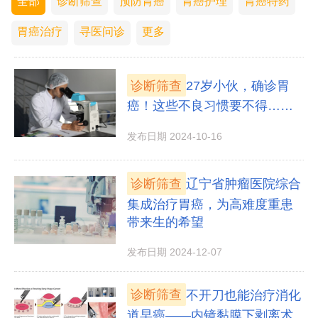
全部
诊断筛查
预防胃癌
胃癌护理
胃癌特药
胃癌治疗
寻医问诊
更多
诊断筛查
27岁小伙，确诊胃
癌！这些不良习惯要不得……
发布日期 2024-10-16
诊断筛查
辽宁省肿瘤医院综合
集成治疗胃癌，为高难度重患
带来生的希望
发布日期 2024-12-07
诊断筛查
不开刀也能治疗消化
道早癌——内镜黏膜下剥离术