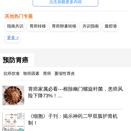
点击加载更多内容
其他热门专题
指南共识
胃癌转移
胃癌卵巢转移
共识指南
腹腔港
更多 >
预防胃癌
抗癌饮食
致癌因素
胃癌
萎缩性胃炎
胃癌家属必看---根除幽门螺旋杆菌，患癌风
险下降73%！...
《细胞》子刊：揭示神药二甲双胍护胃机
制！