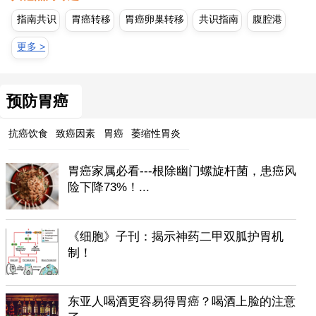
指南共识
胃癌转移
胃癌卵巢转移
共识指南
腹腔港
更多 >
预防胃癌
抗癌饮食
致癌因素
胃癌
萎缩性胃炎
胃癌家属必看---根除幽门螺旋杆菌，患癌风
险下降73%！...
《细胞》子刊：揭示神药二甲双胍护胃机
制！
东亚人喝酒更容易得胃癌？喝酒上脸的注意