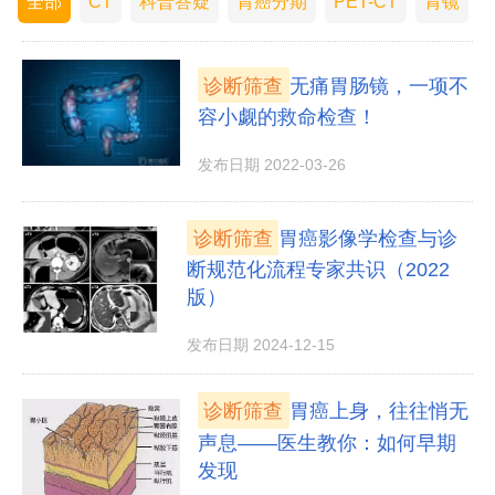
全部
CT
科普答疑
胃癌分期
PET-CT
胃镜
诊断筛查
无痛胃肠镜，一项不
容小觑的救命检查！
发布日期 2022-03-26
诊断筛查
胃癌影像学检查与诊
断规范化流程专家共识（2022
版）
发布日期 2024-12-15
诊断筛查
胃癌上身，往往悄无
声息——医生教你：如何早期
发现