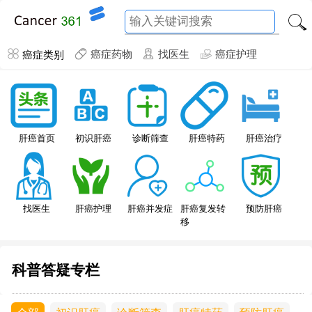
癌症类别
癌症药物
找医生
癌症护理
肝癌特药
肝癌首页
初识肝癌
诊断筛查
肝癌治疗
找医生
肝癌护理
肝癌并发症
肝癌复发转
预防肝癌
移
科普答疑专栏