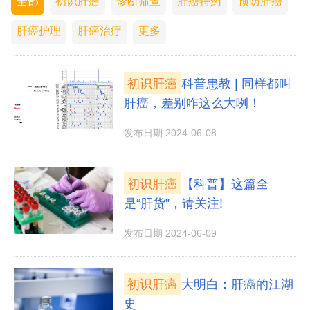
全部
初识肝癌
诊断筛查
肝癌特药
预防肝癌
肝癌护理
肝癌治疗
更多
初识肝癌
科普患教 | 同样都叫
肝癌，差别咋这么大咧！
发布日期 2024-06-08
初识肝癌
【科普】这篇全
是“肝货”，请关注!
发布日期 2024-06-09
初识肝癌
大明白：肝癌的江湖
史