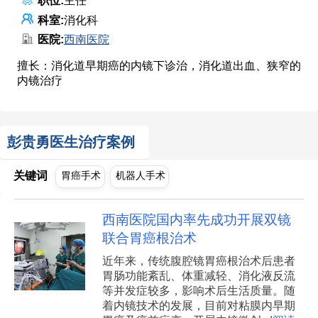
职位:
主任
科室:
消化科
医院:
西南医院
擅长：消化道早期癌的内镜下诊治，消化道出血、狭窄的
内镜治疗
彭贵勇医生治疗案例
关键词
胃癌手术
机器人手术
西南医院国内率先成功开展双镜
联合胃癌根治术
近年来，传统腹腔镜胃癌根治术后患者
胃肠功能紊乱、体重减轻、消化液反流
等并发症较多，影响术后生活质量。随
着内镜技术的发展，目前对粘膜内早期