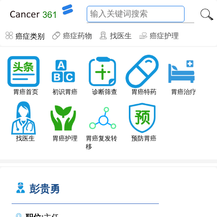
癌症类别
癌症药物
找医生
癌症护理
胃癌特药
胃癌首页
初识胃癌
诊断筛查
胃癌治疗
找医生
胃癌护理
胃癌复发转
预防胃癌
移
彭贵勇