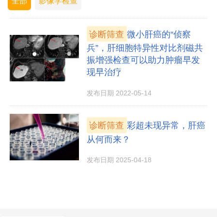
全部
影像学检查
诊断筛查
微小肝癌的“侦察
兵”，肝细胞特异性对比剂磁共
振增强检查可以助力肿瘤早发
现早治疗
发布日期 2022-05-14
诊断筛查
彩超未现异常，肝癌
从何而来？
发布日期 2025-04-18