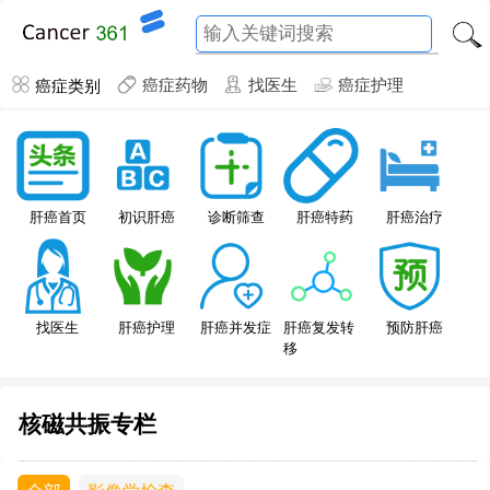
癌症类别
癌症药物
找医生
癌症护理
肝癌特药
肝癌首页
初识肝癌
诊断筛查
肝癌治疗
找医生
肝癌护理
肝癌并发症
肝癌复发转
预防肝癌
移
核磁共振专栏