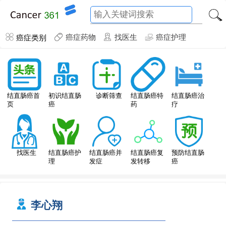
癌症类别
癌症药物
找医生
癌症护理
结直肠癌特
结直肠癌首
初识结直肠
诊断筛查
结直肠癌治
药
页
癌
疗
找医生
结直肠癌护
结直肠癌并
结直肠癌复
预防结直肠
理
发症
发转移
癌
李心翔