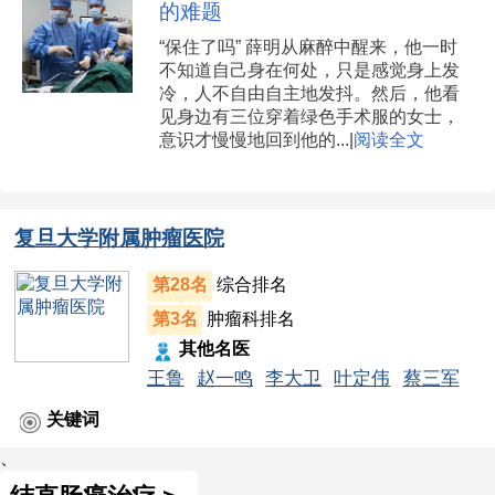
的难题
“保住了吗” 薛明从麻醉中醒来，他一时
不知道自己身在何处，只是感觉身上发
冷，人不自由自主地发抖。然后，他看
见身边有三位穿着绿色手术服的女士，
意识才慢慢地回到他的...|
阅读全文
复旦大学附属肿瘤医院
第28名
综合排名
第3名
肿瘤科排名
其他名医
王鲁
赵一鸣
李大卫
叶定伟
蔡三军
关键词
、