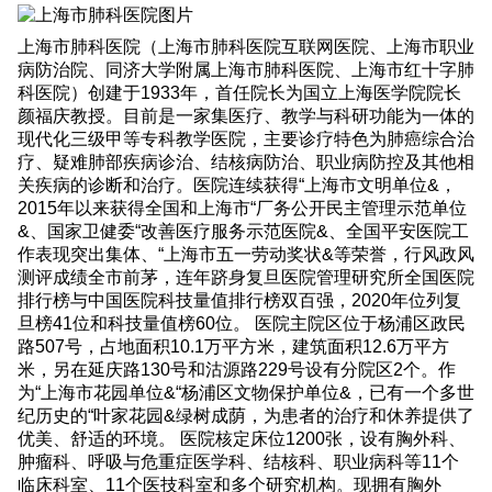
上海市肺科医院（上海市肺科医院互联网医院、上海市职业
病防治院、同济大学附属上海市肺科医院、上海市红十字肺
科医院）创建于1933年，首任院长为国立上海医学院院长
颜福庆教授。目前是一家集医疗、教学与科研功能为一体的
现代化三级甲等专科教学医院，主要诊疗特色为肺癌综合治
疗、疑难肺部疾病诊治、结核病防治、职业病防控及其他相
关疾病的诊断和治疗。医院连续获得“上海市文明单位&，
2015年以来获得全国和上海市“厂务公开民主管理示范单位
&、国家卫健委“改善医疗服务示范医院&、全国平安医院工
作表现突出集体、“上海市五一劳动奖状&等荣誉，行风政风
测评成绩全市前茅，连年跻身复旦医院管理研究所全国医院
排行榜与中国医院科技量值排行榜双百强，2020年位列复
旦榜41位和科技量值榜60位。 医院主院区位于杨浦区政民
路507号，占地面积10.1万平方米，建筑面积12.6万平方
米，另在延庆路130号和沽源路229号设有分院区2个。作
为“上海市花园单位&“杨浦区文物保护单位&，已有一个多世
纪历史的“叶家花园&绿树成荫，为患者的治疗和休养提供了
优美、舒适的环境。 医院核定床位1200张，设有胸外科、
肿瘤科、呼吸与危重症医学科、结核科、职业病科等11个
临床科室、11个医技科室和多个研究机构。现拥有胸外