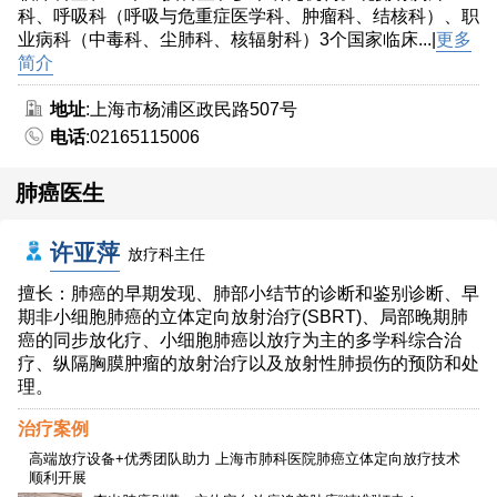
科、呼吸科（呼吸与危重症医学科、肿瘤科、结核科）、职
业病科（中毒科、尘肺科、核辐射科）3个国家临床...|
更多
简介
地址
:上海市杨浦区政民路507号
电话
:02165115006
肺癌医生
许亚萍
放疗科主任
擅长：肺癌的早期发现、肺部小结节的诊断和鉴别诊断、早
期非小细胞肺癌的立体定向放射治疗(SBRT)、局部晚期肺
癌的同步放化疗、小细胞肺癌以放疗为主的多学科综合治
疗、纵隔胸膜肿瘤的放射治疗以及放射性肺损伤的预防和处
理。
治疗案例
高端放疗设备+优秀团队助力 上海市肺科医院肺癌立体定向放疗技术
顺利开展