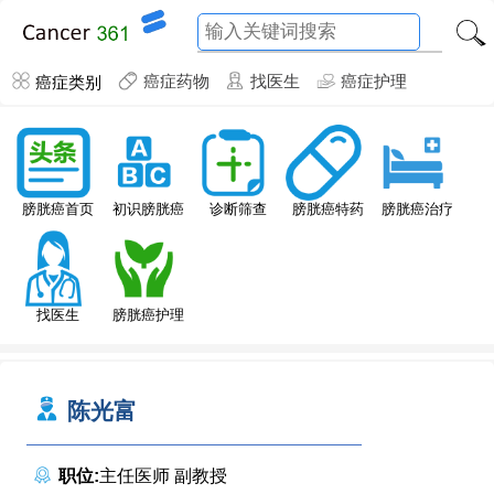
癌症类别
癌症药物
找医生
癌症护理
膀胱癌特药
膀胱癌首页
初识膀胱癌
诊断筛查
膀胱癌治疗
找医生
膀胱癌护理
陈光富
职位:
主任医师 副教授