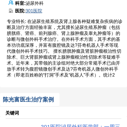
科室:
泌尿外科
医院:
301医院
专业特长: 在泌尿生殖系统及肾上腺各种疑难复杂疾病的诊
断及治疗方面经验丰富，尤其擅长泌尿生殖系肿瘤（包括
膀胱癌、肾癌、前列腺癌、肾上腺肿瘤及睾丸肿瘤等）的
诊断与微创外科手术治疗。在外科手术方面，其手术的基
本功功底深厚，并富有腹腔镜及达?芬奇机器人手术等现
代微创外科手术技巧。 擅长膀胱肿瘤及肾脏肿瘤根治性切
除术、巨大肾脏肿瘤或肾上腺肿瘤根治性切除术等疑难手
术。近年来，其带领的主诊组对绝大部分常规手术已由开
放手术转为腹腔镜微创手术及达?芬奇机器人微创外科手
术（即老百姓称的“打洞”手术及“机器人”手术）。统计2
陈光富医生治疗案例
关键词
301医院泌尿外科医学部：一周三