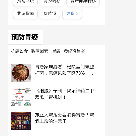
指南共识
胃癌转移
胃癌卵巢转移
共识指南
腹腔港
更多 >
预防胃癌
抗癌饮食
致癌因素
胃癌
萎缩性胃炎
胃癌家属必看---根除幽门螺旋
杆菌，患癌风险下降73%！...
《细胞》子刊：揭示神药二甲
双胍护胃机制！
东亚人喝酒更容易得胃癌？喝
酒上脸的注意了