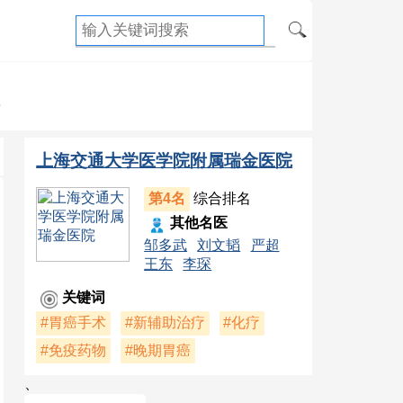
癌
上海交通大学医学院附属瑞金医院
第4名
综合排名
其他名医
邹多武
刘文韬
严超
王东
李琛
关键词
#胃癌手术
#新辅助治疗
#化疗
#免疫药物
#晚期胃癌
、