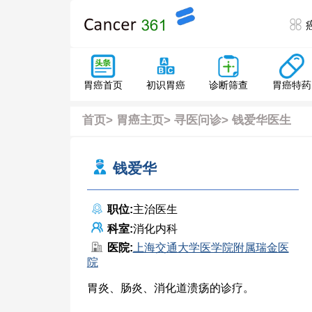
胃癌特药
胃癌首页
初识胃癌
诊断筛查
首页
>
胃癌主页
>
寻医问诊
> 钱爱华医生
钱爱华
职位:
主治医生
科室:
消化内科
医院:
上海交通大学医学院附属瑞金医
院
胃炎、肠炎、消化道溃疡的诊疗。