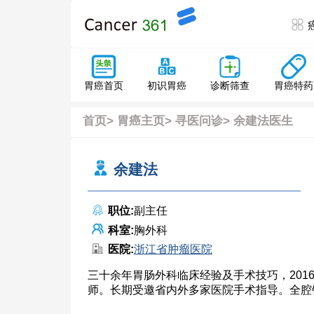
胃癌特药
胃癌首页
初识胃癌
诊断筛查
首页
>
胃癌主页
>
寻医问诊
> 余建法医生
余建法
职位:
副主任
科室:
胸外科
医院:
浙江省肿瘤医院
三十余年胃肠外科临床经验及手术技巧，20
师。长期受邀省内外多家医院手术指导。全腔镜全