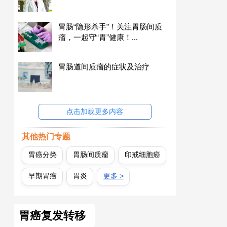
胃肠“隐形杀手”！关注胃肠间质
瘤，一起守“胃”健康！...
胃肠道间质瘤的症状及治疗
点击加载更多内容
其他热门专题
胃癌分类
胃肠间质瘤
印戒细胞癌
早期胃癌
胃炎
更多 >
胃癌复发转移