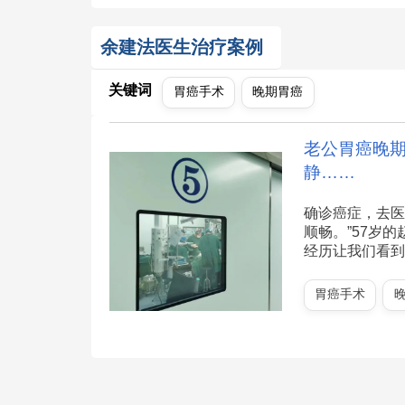
余建法医生治疗案例
关键词
胃癌手术
晚期胃癌
老公胃癌晚
静……
确诊癌症，去医
顺畅。”57岁
经历让我们看到了
胃癌手术