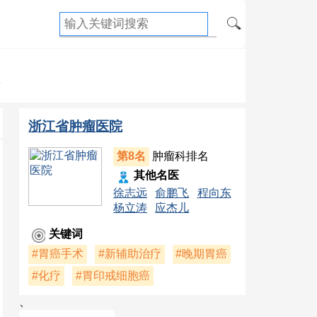
癌
浙江省肿瘤医院
第8名
肿瘤科排名
其他名医
徐志远
俞鹏飞
程向东
杨立涛
应杰儿
关键词
#胃癌手术
#新辅助治疗
#晚期胃癌
#化疗
#胃印戒细胞癌
、