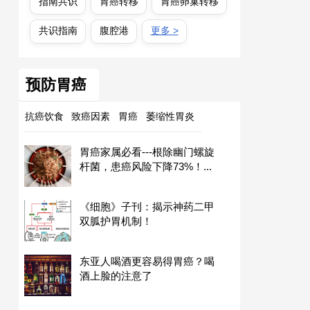
指南共识
胃癌转移
胃癌卵巢转移
共识指南
腹腔港
更多 >
预防胃癌
抗癌饮食
致癌因素
胃癌
萎缩性胃炎
胃癌家属必看---根除幽门螺旋
杆菌，患癌风险下降73%！...
《细胞》子刊：揭示神药二甲
双胍护胃机制！
东亚人喝酒更容易得胃癌？喝
酒上脸的注意了