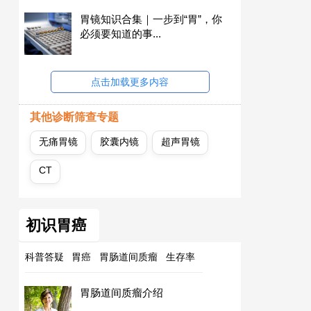
胃镜知识合集｜一步到“胃”，你
必须要知道的事...
点击加载更多内容
其他诊断筛查专题
无痛胃镜
胶囊内镜
超声胃镜
CT
初识胃癌
科普答疑
胃癌
胃肠道间质瘤
生存率
胃肠道间质瘤介绍