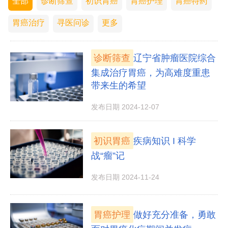
全部
诊断筛查
初识胃癌
胃癌护理
胃癌特药
胃癌治疗
寻医问诊
更多
诊断筛查
辽宁省肿瘤医院综合
集成治疗胃癌，为高难度重患
带来生的希望
发布日期 2024-12-07
初识胃癌
疾病知识 I 科学
战“瘤”记
发布日期 2024-11-24
胃癌护理
做好充分准备，勇敢