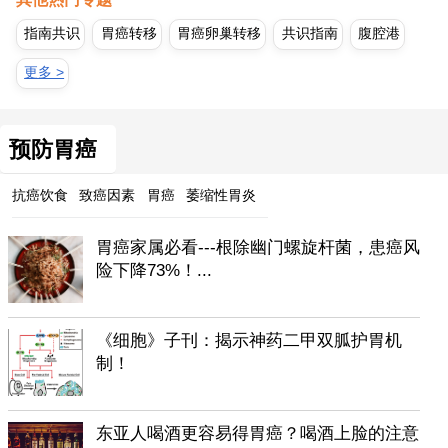
指南共识
胃癌转移
胃癌卵巢转移
共识指南
腹腔港
更多 >
预防胃癌
抗癌饮食
致癌因素
胃癌
萎缩性胃炎
胃癌家属必看---根除幽门螺旋杆菌，患癌风
险下降73%！...
《细胞》子刊：揭示神药二甲双胍护胃机
制！
东亚人喝酒更容易得胃癌？喝酒上脸的注意