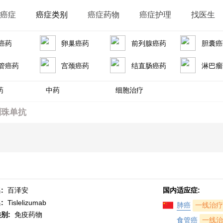
识癌症
癌症类别
癌症药物
癌症护理
找医生
癌药
卵巢癌药
前列腺癌药
胆囊癌
管癌药
宫颈癌药
结直肠癌药
淋巴瘤
药
中药
细胞治疗
利珠单抗
:
百泽安
国内适应症:
名:
Tislelizumab
肺癌
一线治疗
类别:
免疫药物
食管癌
一线治