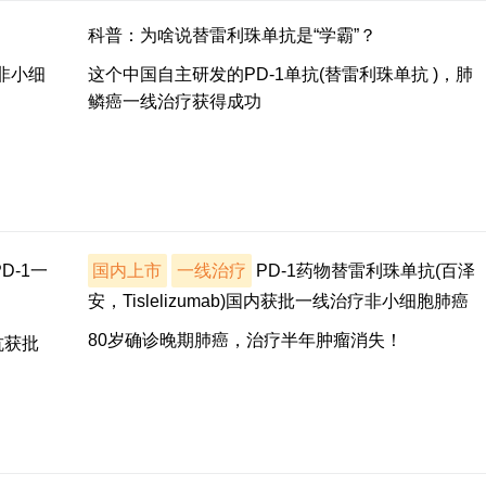
科普：为啥说替雷利珠单抗是“学霸”？
非小细
这个中国自主研发的PD-1单抗(替雷利珠单抗 )，肺
鳞癌一线治疗获得成功
D-1一
国内上市
一线治疗
PD-1药物替雷利珠单抗(百泽
安，Tislelizumab)国内获批一线治疗非小细胞肺癌
80岁确诊晚期肺癌，治疗半年肿瘤消失！
抗获批