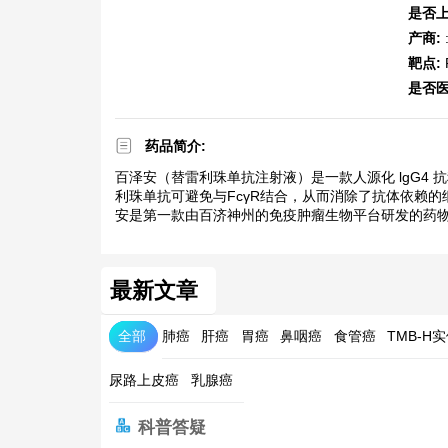
是否上
产商:
靶点:
是否
药品简介:
百泽安（替雷利珠单抗注射液）是一款人源化 lgG4 
利珠单抗可避免与FcγR结合，从而消除了抗体依赖
安是第一款由百济神州的免疫肿瘤生物平台研发的药物，
最新文章
全部
肺癌
肝癌
胃癌
鼻咽癌
食管癌
TMB-H
尿路上皮癌
乳腺癌
科普答疑