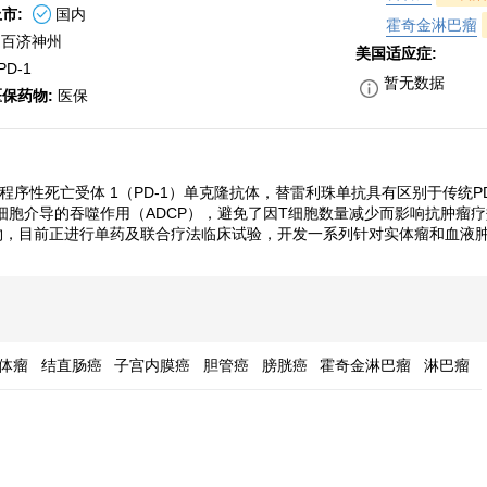
市:
国内
霍奇金淋巴瘤
:百济神州
美国适应症:
PD-1
暂无数据
医保药物:
医保
抗程序性死亡受体 1（PD-1）单克隆抗体，替雷利珠单抗具有区别于传统
的细胞介导的吞噬作用（ADCP），避免了因T细胞数量减少而影响抗肿瘤
目前正进行单药及联合疗法临床试验，开发一系列针对实体瘤和血液肿瘤的广
实体瘤
结直肠癌
子宫内膜癌
胆管癌
膀胱癌
霍奇金淋巴瘤
淋巴瘤