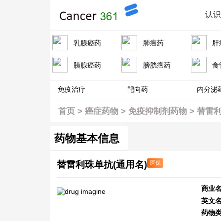
认
乳腺癌药
肺癌药
肝
胰腺癌药
膀胱癌药
食
免疫治疗
靶向药
内分泌
首页
>
癌症药物
>
免疫抑制剂药物
>
替雷
药物基本信息
替雷利珠单抗(通用名)
医保
商业名
英文
药物