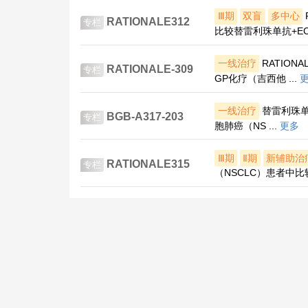
Ⅲ期
双盲
多中心
RATIONALE312
专栏
比较替雷利珠单抗+EC 
一线治疗
RATION
RATIONALE-309
专栏
GP化疗（吉西他 ...
一线治疗
替雷利珠单
BGB-A317-203
专栏
胞肺癌（NS ...
更多
Ⅲ期
Ⅱ期
新辅助治
RATIONALE315
专栏
（NSCLC）患者中比较