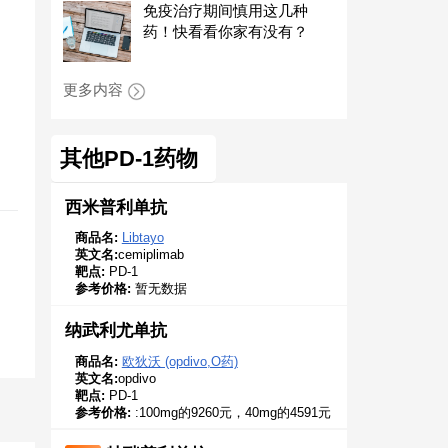
免疫治疗期间慎用这几种
药！快看看你家有没有？
更多内容
其他PD-1药物
西米普利单抗
商品名:
Libtayo
英文名:
cemiplimab
靶点:
PD-1
参考价格:
暂无数据
纳武利尤单抗
商品名:
欧狄沃 (opdivo,O药)
英文名:
opdivo
靶点:
PD-1
参考价格:
:100mg的9260元，40mg的4591元