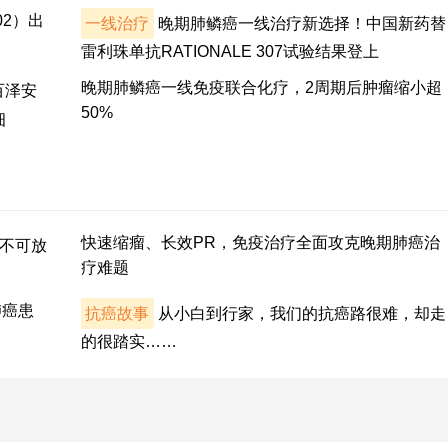
02）出
一线治疗
晚期肺鳞癌一线治疗新选择！中国新药替
雷利珠单抗RATIONALE 307试验结果登上
晚期肺鳞癌一线免疫联合化疗，2周期后肿瘤缩小超
百泽安
50%
细
快速缩瘤、长效PR，免疫治疗全面攻克晚期肺癌治
不可放
疗难题
肺癌患
抗癌故事
从小白到行家，我们的抗癌路很难，却走
的很踏实……