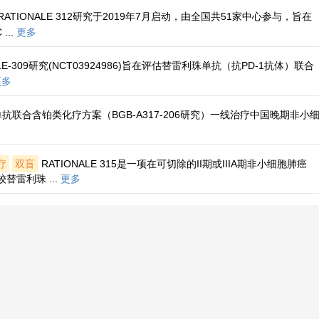
RATIONALE 312研究于2019年7月启动，由全国共51家中心参与，旨在
...
更多
ALE-309研究(NCT03924986)旨在评估替雷利珠单抗（抗PD-1抗体）联合
更多
抗联合含铂类化疗方案（BGB-A317-206研究）一线治疗中国晚期非小
疗
双盲
RATIONALE 315是一项在可切除的II期或IIIA期非小细胞肺癌
替雷利珠 ...
更多