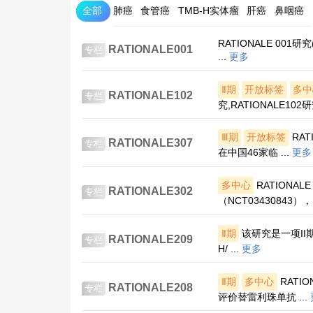
全部
肺癌
食管癌
TMB-H实体瘤
肝癌
鼻咽癌
RATIONALE 00
RATIONALE001
专栏
...
更多
Ⅱ期
开放标签
多中
RATIONALE102
专栏
究,RATIONALE102
Ⅲ期
开放标签
RAT
RATIONALE307
专栏
在中国46家临 ...
更多
多中心
RATIONA
RATIONALE302
专栏
（NCT03430843），
Ⅱ期
该研究是一项II
RATIONALE209
专栏
H/ ...
更多
Ⅱ期
多中心
RATI
RATIONALE208
专栏
评价替雷利珠单抗 ...