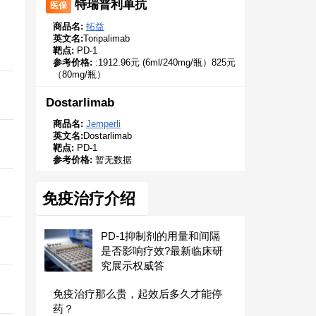
特瑞普利单抗
医保
商品名:
拓益
英文名:
Toripalimab
靶点:
PD-1
参考价格:
:1912.96元 (6ml/240mg/瓶）825元
（80mg/瓶）
Dostarlimab
商品名:
Jemperli
英文名:
Dostarlimab
间
靶点:
PD-1
参考价格:
暂无数据
免疫治疗介绍
PD-1抑制剂的用量和间隔
是否影响疗效?最新临床研
究展示权威答
免疫治疗那么贵，起效后多久才能停
药？