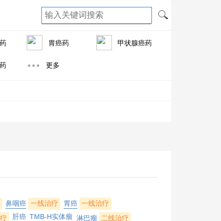
药
胃癌药
甲状腺癌药
药
更多
鼻咽癌
一线治疗
胃癌
一线治疗
肝癌
TMB-H实体瘤
疗
淋巴瘤
二线治疗