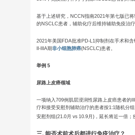
基于上述研究，NCCN指南2021年第七版已将辅助
的NSCLC患者，辅助化疗后维持辅助免疫治
2021年美国FDA批准PD-L1抑制剂在手术和
II-IIIA期
非小细胞肺癌
(NSCLC)患者。
举例 5
尿路上皮癌领域
一项纳入709例肌层浸润性尿路上皮癌患者的III期
疗和接受安慰剂辅助治疗的患者按1:1随机分组
安慰剂组(21.0月 vs 10.9月)，延长将近一
三. 能否术前术后都进行免疫治疗？