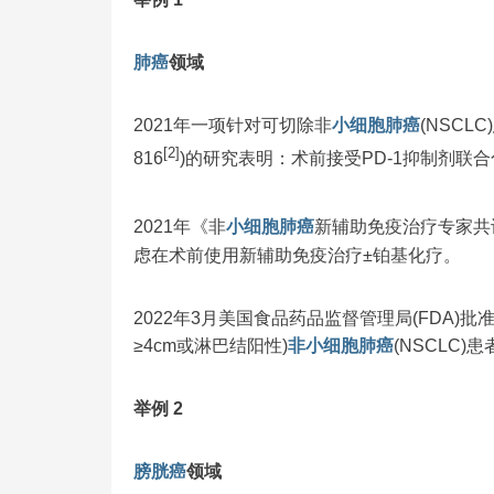
肺癌
领域
2021年一项针对可切除非
小细胞
肺癌
(NSCL
[2]
816
)的研究表明：术前接受PD-1抑制剂联合
2021年《非
小细胞肺癌
新辅助免疫治疗专家共
虑在术前使用新辅助免疫治疗±铂基化疗。
2022年3月美国食品药品监督管理局(FDA)
≥4cm或淋巴结阳性)
非小细胞肺癌
(NSCLC)
举例 2
膀胱癌
领域