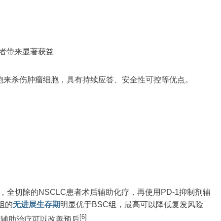
者带来显著获益
胞来杀伤肿瘤细胞，具有持续应答、安全性可控等优点。
究结果，全切除的NSCLC患者术后辅助化疗，再使用PD-1抑制剂辅
组的
无进展生存期
明显优于BSC组，最高可以降低复发风险
[6]
后辅助治疗可以改善预后
。