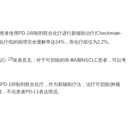
C)患者使用PD-1抑制剂联合化疗进行新辅助治疗(Checkmate-
化疗组的病理完全缓解率达24%，而化疗组仅为2.2%。
[3]
识》
发表意见：对于可切除的ⅠB-ⅢA期NSCLC患者，可以考
批准PD-1抑制剂联合化疗，作为新辅助疗法，治疗可切除(肿瘤
患者，不论患者PD-L1表达情况。