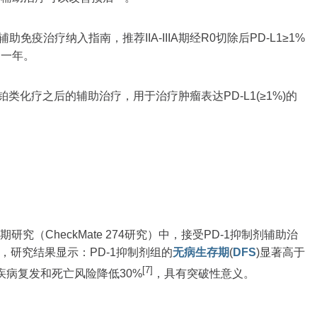
免疫治疗纳入指南，推荐IIA-IIIA期经R0切除后PD-L1≥1%
疗一年。
含铂类化疗之后的辅助治疗，用于治疗肿瘤表达PD-L1(≥1%)的
研究（CheckMate 274研究）中，接受PD-1抑制剂辅助治
，研究结果显示：PD-1抑制剂组的
无病生存期
(
DFS
)显著高于
[7]
倍；疾病复发和死亡风险降低30%
，具有突破性意义。