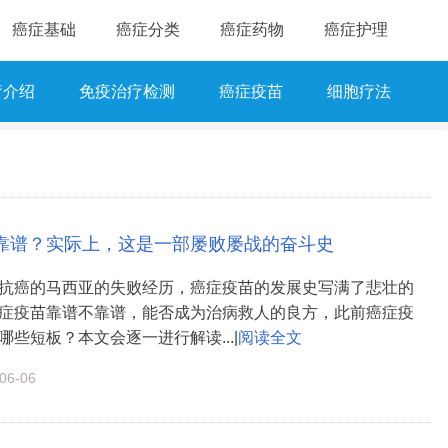
癌症基础
癌症分类
癌症药物
癌症护理
疗介绍
免疫治疗检测
癌症疫苗
细胞疗法
靠谱？实际上，这是一部屡败屡战的奋斗史
抗癌的马西亚的失败经历，癌症疫苗的发展史写满了悲壮的
症疫苗靠谱不靠谱，能否成为治病救人的良方，此前癌症疫
些短板？本文会逐一进行解读...|
阅读全文
6-06