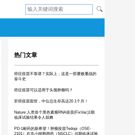
热门文章
癌症疫苗不靠谱？实际上，这是一部屡败屡战的
奋斗史
癌症疫苗可以适用于头颈肿瘤吗？
肝癌疫苗面世，中位总生存高达20.1个月！
Nature:人类首个黑色素瘤RNA疫苗(FixVac)1期
临床试验结果令人鼓舞
PD-1耐药的新希望！肿瘤疫苗Tedopi（OSE-
2101）在非小细胞肺癌（NSCLC）III期临床试验