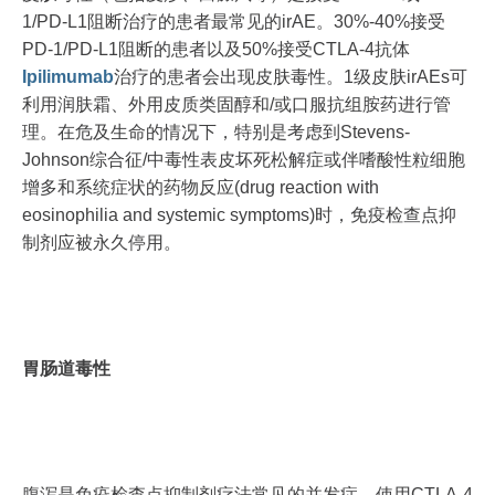
1/PD‐L1阻断治疗的患者最常见的irAE。30%-40%接受
PD‐1/PD‐L1阻断的患者以及50%接受CTLA‐4抗体
Ipilimumab
治疗的患者会出现皮肤毒性。1级皮肤irAEs可
利用润肤霜、外用皮质类固醇和/或口服抗组胺药进行管
理。在危及生命的情况下，特别是考虑到Stevens‐
Johnson综合征/中毒性表皮坏死松解症或伴嗜酸性粒细胞
增多和系统症状的药物反应(drug reaction with
eosinophilia and systemic symptoms)时，免疫检查点抑
制剂应被永久停用。
胃肠道毒性
腹泻是免疫检查点抑制剂疗法常见的并发症，使用CTLA‐4