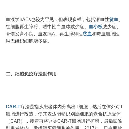
血液学irAEs也较为罕见，但表现多样，包括溶血性
贫血
、
红细胞再生障碍、嗜中性白血球减少症、
血小板
减少症、
脊髓发育不良、血友病A、再生障碍性
贫血
和噬血细胞性
淋巴组织细胞增多症。
二、细胞免疫疗法副作用
CAR-T
疗法是指从患者体内分离出T细胞，然后在体外对T
细胞进行改造，使其表达能够识别癌细胞的嵌合抗原受体
（CAR），接着再将这类CAR-T细胞进行扩增，最后回输
到患者体内，发挥消灭癌细胞的作用。2017年，已有两款