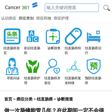
认识癌症
癌症类别
癌症药物
癌症护理
结直肠癌特
结直肠癌首
初识结直肠
诊断筛查
结直肠癌治
药
页
癌
疗
寻医问诊
结直肠癌护
结直肠癌并
结直肠癌复
预防结直肠
理
发症
发转移
癌
首页
>
癌症分类
>
结直肠癌
>
诊断筛查
做一次肠镜能管几年？在此期间一定不会得