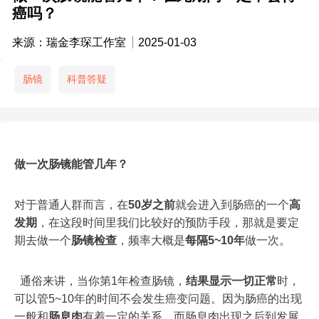
癌吗？
来源：瑞金李琛工作室
2025-01-03
肠镜
科普答疑
做一次肠镜能管几年？
对于普通人群而言，在
50岁之前
就会进入到肠癌的一个
高
发期
，在这段时间里我们比较好的预防手段，那就是要定
期去做一个
肠镜检查
，频率大概是
每隔5~10年
做一次。
通俗来讲，当你第1年检查肠镜，
结果显示一切正常
时，
可以管5~10年的时间不会发生癌变问题。因为肠癌的出现
一般和
肠息肉
有着一定的关系，而肠息肉出现之后到发展