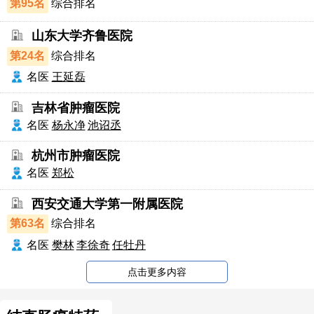
第95名
综合排名
山东大学齐鲁医院
第24名
综合排名
名医
王延磊
吉林省肿瘤医院
名医
杨永净
池诏丞
杭州市肿瘤医院
名医
郑松
西安交通大学第一附属医院
第63名
综合排名
名医
樊林
李徐奇
任牡丹
点击更多内容