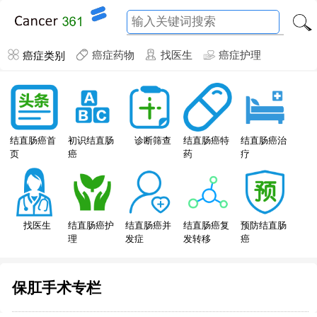
癌症类别
癌症药物
找医生
癌症护理
结直肠癌特
结直肠癌首
初识结直肠
诊断筛查
结直肠癌治
药
页
癌
疗
找医生
结直肠癌护
结直肠癌并
结直肠癌复
预防结直肠
理
发症
发转移
癌
保肛手术专栏