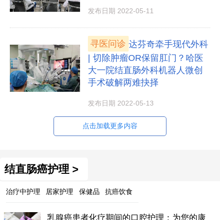
发布日期 2022-05-11
寻医问诊
达芬奇牵手现代外科
| 切除肿瘤OR保留肛门？哈医
大一院结直肠外科机器人微创
手术破解两难抉择
发布日期 2022-05-13
点击加载更多内容
结直肠癌护理 >
治疗中护理
居家护理
保健品
抗癌饮食
乳腺癌患者化疗期间的口腔护理：为您的康