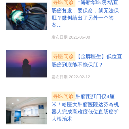
寻医问诊
上海新华医院:结直
肠癌复发，要保命，就无法保
肛？微创给出了另外一个答
案…
发布日期 2021-05-08
寻医问诊
【金牌医生】低位直
肠癌到底能不能保肛？
发布日期 2022-02-12
寻医问诊
肿瘤距肛门仅4厘
米！哈医大肿瘤医院达芬奇机
器人完成高难度低位直肠癌扩
大根治术