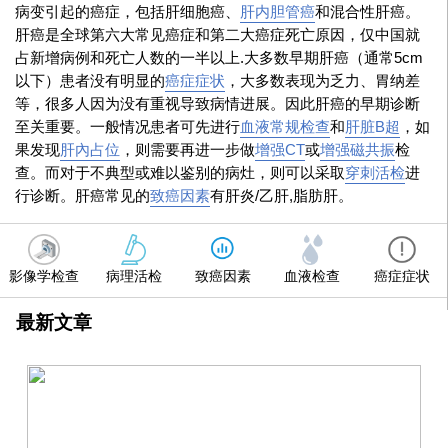
病变引起的癌症，包括肝细胞癌、
肝内胆管癌
和混合性肝癌。
肝癌是全球第六大常见癌症和第二大癌症死亡原因，仅中国就
占新增病例和死亡人数的一半以上.大多数早期肝癌（通常5cm
以下）患者没有明显的
癌症症状
，大多数表现为乏力、胃纳差
等，很多人因为没有重视导致病情进展。因此肝癌的早期诊断
至关重要。一般情况患者可先进行
血液常规检查
和
肝脏B超
，如
果发现
肝內占位
，则需要再进一步做
增强CT
或
增强磁共振
检
查。而对于不典型或难以鉴别的病灶，则可以采取
穿刺活检
进
行诊断。肝癌常见的
致癌因素
有肝炎/乙肝,脂肪肝。
影像学检查
病理活检
致癌因素
血液检查
癌症症状
最新文章