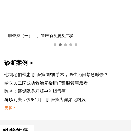
小细针，大作用——超声引导下实体肿瘤穿刺活检技术
诊断案例 >
七旬老伯罹患“胆管癌”即将手术，医生为何紧急喊停？
哈医大二院成功救治复杂肝门部胆管癌患者
陈誉：警惕隐身肝脏中的胆管癌
确诊到去世仅9个月！胆管癌为何如此凶残……
更多>