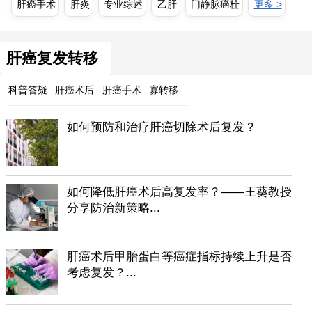
肝癌手术
肝炎
专业综述
乙肝
门静脉癌栓
更多 >
肝癌复发转移
科普答疑
肝癌术后
肝癌手术
寡转移
如何预防和治疗肝癌切除术后复发？
如何降低肝癌术后高复发率？——王葵教授
分享防治新策略...
肝癌术后甲胎蛋白等癌症指标持续上升是否
考虑复发？...