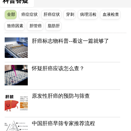
科普答疑
全部
癌症症状
肝癌症状
穿刺
病理活检
血液检查
致癌因素
胆管癌
脂肪肝
肝癌标志物科普--看这一篇就够了
怀疑肝癌应该怎么查？
原发性肝癌的预防与筛查
中国肝癌早筛专家推荐流程