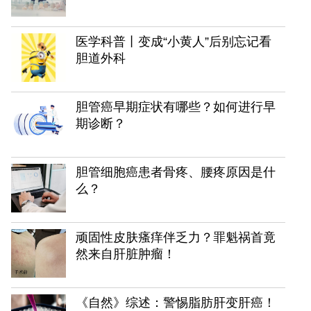
医学科普丨变成“小黄人”后别忘记看
胆道外科
胆管癌早期症状有哪些？如何进行早
期诊断？
胆管细胞癌患者骨疼、腰疼原因是什
么？
顽固性皮肤瘙痒伴乏力？罪魁祸首竟
然来自肝脏肿瘤！
《自然》综述：警惕脂肪肝变肝癌！