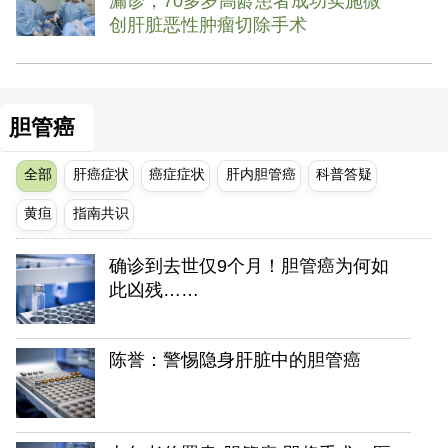
漏诊，70多岁高龄患者成功实施微
创肝脏恶性肿瘤切除手术
胆管癌
全部
肝癌症状
癌症症状
肝内胆管癌
科普答疑
黄疸
指南共识
确诊到去世仅9个月！胆管癌为何如
此凶残……
陈誉：警惕隐身肝脏中的胆管癌