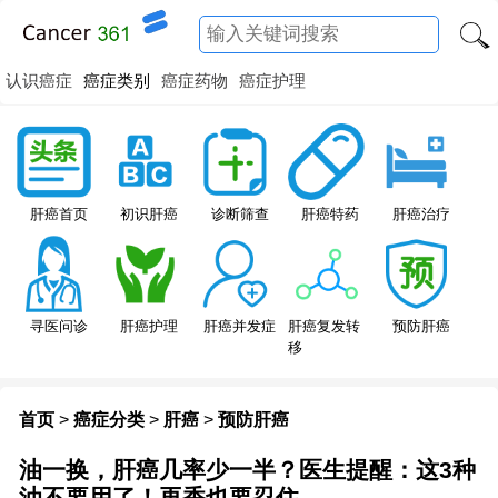
认识癌症
癌症类别
癌症药物
癌症护理
肝癌特药
肝癌首页
初识肝癌
诊断筛查
肝癌治疗
寻医问诊
肝癌护理
肝癌并发症
肝癌复发转
预防肝癌
移
首页
>
癌症分类
>
肝癌
>
预防肝癌
油一换，肝癌几率少一半？医生提醒：这3种
油不要用了！再香也要忍住