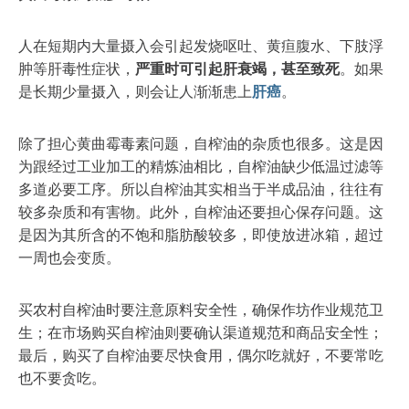
人在短期内大量摄入会引起发烧呕吐、黄疸腹水、下肢浮
肿等肝毒性症状，
严重时可引起肝衰竭，甚至致死
。如果
是长期少量摄入，则会让人渐渐患上
肝癌
。
除了担心黄曲霉毒素问题，自榨油的杂质也很多。这是因
为跟经过工业加工的精炼油相比，自榨油缺少低温过滤等
多道必要工序。所以自榨油其实相当于半成品油，往往有
较多杂质和有害物。此外，自榨油还要担心保存问题。这
是因为其所含的不饱和脂肪酸较多，即使放进冰箱，超过
一周也会变质。
买农村自榨油时要注意原料安全性，确保作坊作业规范卫
生；在市场购买自榨油则要确认渠道规范和商品安全性；
最后，购买了自榨油要尽快食用，偶尔吃就好，不要常吃
也不要贪吃。