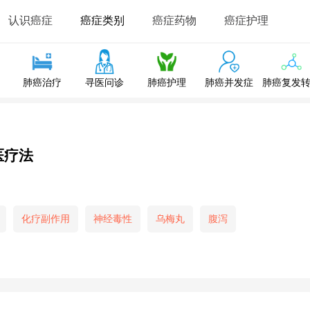
认识癌症
癌症类别
癌症药物
癌症护理
肺癌治疗
寻医问诊
肺癌护理
肺癌并发症
肺癌复发
医疗法
化疗副作用
神经毒性
乌梅丸
腹泻