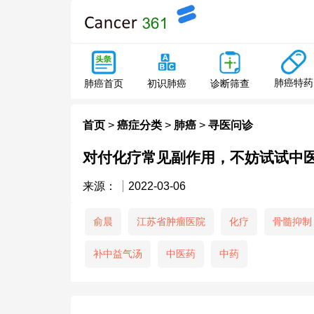
肺癌特药
肺癌首页
初识肺癌
诊断筛查
首页
>
癌症分类
>
肺癌
>
寻医问诊
对付化疗常见副作用，不妨试试中
来源：
2022-03-06
俞晨
江苏省肿瘤医院
化疗
骨髓抑制
补中益气汤
中医药
中药