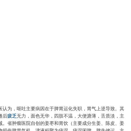
医认为，呕吐主要病因在于脾胃运化失职，胃气上逆导致。其
倦后
疲乏
无力，面色无华，四肢不温，大便溏薄，舌质淡，主
减。省肿瘤医院自创的姜枣和胃饮（主要成分生姜、陈皮、姜
物损伤脾胃气机，津液积聚为痰湿，痰湿困脾，脾失健运，主