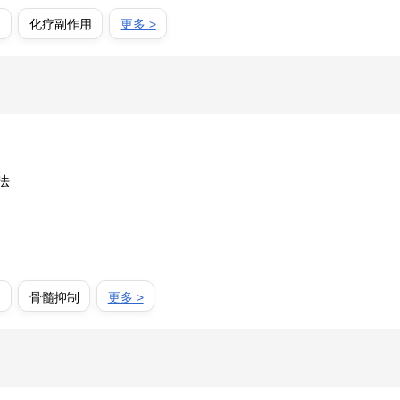
疗
化疗副作用
更多 >
法
疗
骨髓抑制
更多 >