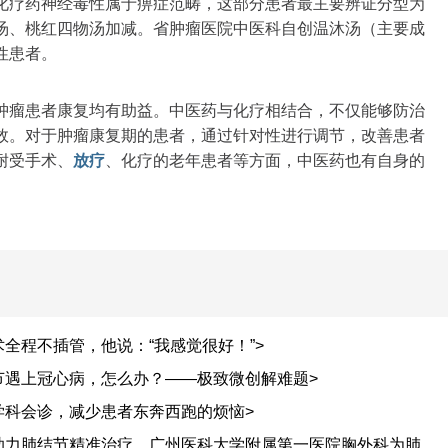
化疗药神经毒性属于痹症范畴，这部分患者最主要辨证分型为
汤、桃红四物汤加减。省肿瘤医院中医科自创温沐汤（主要成
性患者。
肿瘤患者康复均有助益。中医药与化疗相结合，不仅能够防治
效。对于肿瘤康复期的患者，通过针对性进行调节，改善患者
耐受手术、
放疗
、化疗的老年患者等方面，中医药也有自身的
全程不插管，他说：“我感觉很好！”>
节遇上冠心病，怎么办？——极致微创解难题>
学科会诊，减少患者东奔西跑的烦恼>
助力肺结节精准治疗，广州医科大学附属第一医院胸外科为肺