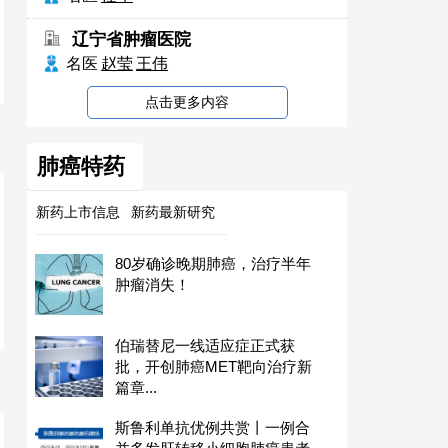
辽宁省肿瘤医院
名医
赵莹
王伟
点击更多内容
肺癌特药
新药上市信息
新药最新研究
80岁确诊晚期肺癌，治疗半年
肿瘤消失！
伯瑞替尼一线适应症正式获
批，开创肺癌MET靶向治疗新
篇章...
斯鲁利单抗优例共赏丨一例合