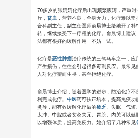
70多岁的张奶奶化疗后出现频繁腹泻，严重
斤，
贫血
，营养不良，全身无力，化疗难以坚
合科副主任，副主任医师俞晨博士给她开了补
转，继续接受下一疗程的化疗。俞晨博士建议
法都有很好的缓解作用，不妨一试。
化疗是
恶性肿瘤
治疗传统的三驾马车之一，应
产生损伤，往往会引起很多毒副反应。最常见
人对化疗望而生畏，甚至拒绝化疗。
俞晨博士介绍，随着医学的进步，防治化疗不
利完成化疗。
中医
药可扶正培本，提高免疫功
灸等，能有效缓解化疗后的
疲乏
、失眠、气短
太冲、中脘或者艾灸关元、胃脘、内关可以健
以增强体质，提高免疫力。她介绍了几种常见