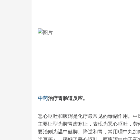
中药
治疗胃肠道反应。
恶心呕吐和腹泻是化疗最常见的毒副作用。中
主要证型为脾胃虚寒证，表现为恶心呕吐，劳
要治则为温中健脾、降逆和胃，常用理中丸加
半夏等），缓解了恶心呕吐。而腹泻中由于药