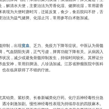
止，解清水大便，主要治法为芳香化湿、健脾祛湿，常用藿香
床表现为大便时溏时泻，迁延反复，食少，食后脘闷不舒，舌
要治法为益气健脾、化湿止泻，常用参芩白术散加减。
髓抑制，出现
贫血
、乏力、免疫力下降等症状。中医认为骨髓
调，气血阴阳失调，正气亏虚，脾胃功能下降有关。从病因入
养状况，减少或避免骨髓抑制发生，持续时间较长。其辨证分
养血安神，常用归脾汤、八珍汤加减。江苏省肿瘤医院中医科
）也在临床获得了不错的疗效。
尤其铂类、紫杉类、长春新碱类化疗药。化疗后神经毒性分急
、遇冷刺激加剧。慢性神经毒性表现为持续存在的四肢麻木。