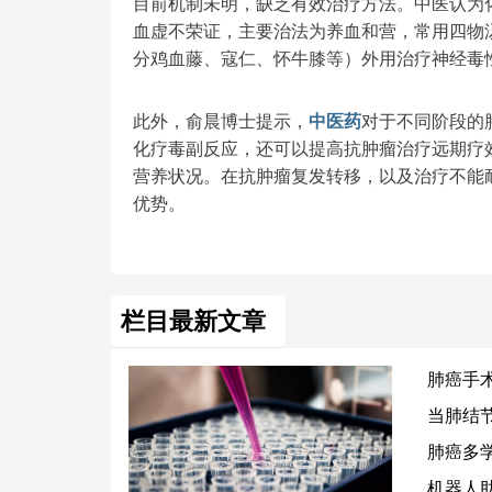
目前机制未明，缺乏有效治疗方法。中医认为
血虚不荣证，主要治法为养血和营，常用四物
分鸡血藤、寇仁、怀牛膝等）外用治疗神经毒
此外，俞晨博士提示，
中医药
对于不同阶段的
化疗毒副反应，还可以提高抗肿瘤治疗远期疗
营养状况。在抗肿瘤复发转移，以及治疗不能
优势。
栏目最新文章
肺癌手术
当肺结
肺癌多
机器人