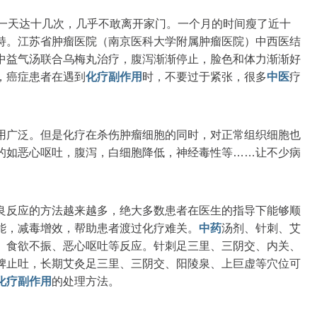
时一天达十几次，几乎不敢离开家门。一个月的时间瘦了近十
持。江苏省肿瘤医院（南京医科大学附属肿瘤医院）中西医结
中益气汤联合乌梅丸治疗，腹泻渐渐停止，脸色和体力渐渐好
，癌症患者在遇到
化疗副作用
时，不要过于紧张，很多
中医
疗
用广泛。但是化疗在杀伤肿瘤细胞的同时，对正常组织细胞也
的如恶心呕吐，腹泻，白细胞降低，神经毒性等……让不少病
良反应的方法越来越多，绝大多数患者在医生的指导下能够顺
能，减毒增效，帮助患者渡过化疗难关。
中药
汤剂、针刺、艾
、食欲不振、恶心呕吐等反应。针刺足三里、三阴交、内关、
脾止吐，长期艾灸足三里、三阴交、阳陵泉、上巨虚等穴位可
化疗副作用
的处理方法。