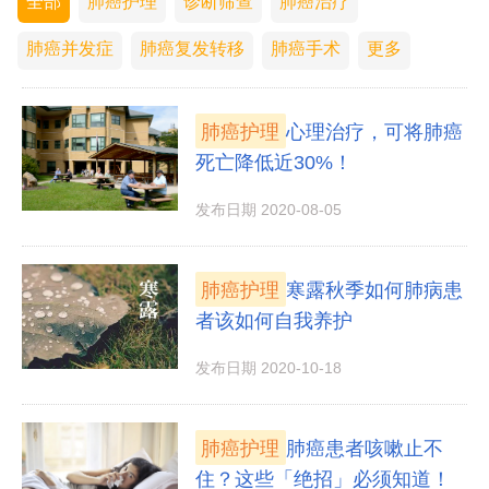
全部
肺癌护理
诊断筛查
肺癌治疗
肺癌并发症
肺癌复发转移
肺癌手术
更多
肺癌护理
心理治疗，可将肺癌
死亡降低近30%！
发布日期 2020-08-05
肺癌护理
寒露秋季如何肺病患
者该如何自我养护
发布日期 2020-10-18
肺癌护理
肺癌患者咳嗽止不
住？这些「绝招」必须知道！