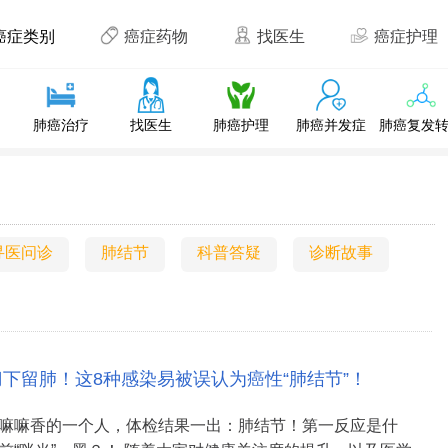
癌症类别
癌症药物
找医生
癌症护理
肺癌治疗
找医生
肺癌护理
肺癌并发症
肺癌复发
寻医问诊
肺结节
科普答疑
诊断故事
刀下留肺！这8种感染易被误认为癌性“肺结节”！
嘛嘛香的一个人，体检结果一出：肺结节！第一反应是什