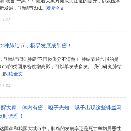
前“咣当”一黑？！ 随着大家对健康关注度的提升，以及医学
展，“肺结节&rd...|
阅读全文
1-03
这2种肺结节，极易发展成肺癌！
，“肺结节”和“肺癌“不再傻傻分不清楚！ 肺结节通常指的是
;3 cm的类圆形密度增高影，可以单发或多发。 我们研究肺结
.|
阅读全文
1-04
提醒大家：体内有癌，嗓子先知！嗓子出现这些蛛丝马
及时调理！
达国家和我国大城市中，肺癌的发病率还是死亡率均居恶性