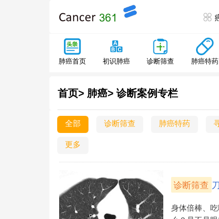
肺癌特药
肺癌首页
初识肺癌
诊断筛查
首页>
肺癌>
诊断案例专栏
全部
诊断筛查
肺癌特药
更多
诊断筛查
身体倍棒、吃