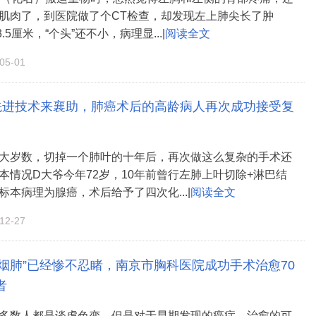
肌肉了，到医院做了个CT检查，却发现左上肺尖长了肿
3.5厘米，“个头”还不小，病理显...|
阅读全文
5-01
先进技术来襄助，肺癌术后的高龄病人再次成功接受复
大岁数，切掉一个肺叶的十年后，再次做这么复杂的手术还
本情况D大爷今年72岁，10年前曾行左肺上叶切除+淋巴结
标本病理为腺癌，术后给予了四次化...|
阅读全文
2-27
“烟肺”已经惨不忍睹，南京市胸科医院成功手术治愈70
者
多数人都是谈虎色变。但是对于早期发现的癌症，治愈的可