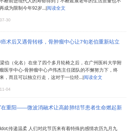
不断前进现代人的寿命得到了不断延展老年的生活质量也不
成为限制今年92岁...|
阅读全文
7-30
肺癌术后又遇骨转移，骨肿瘤中心让7旬老伯重新站立
的梁伯（化名）在坐了四个多月轮椅之后，在广州医科大学附
瘤医学中心-骨肿瘤中心卢伟杰主任团队的不懈努力下，终
来，而且可以独立行走，这对于一位经...|
阅读全文
1-04
写在重阳——微波消融术让高龄肺结节患者生命燃起新
ddot;传递温柔 人们对此节历来有着特殊的感情农历九月九