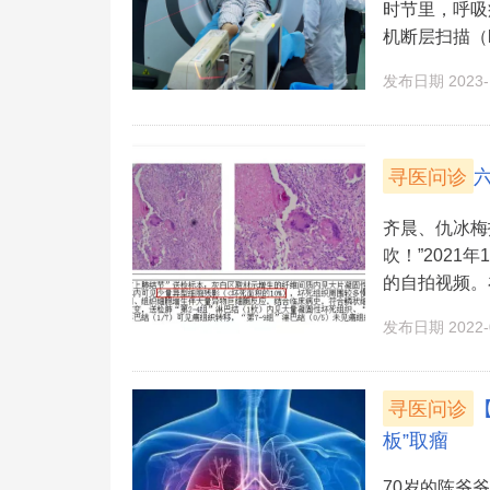
时节里，呼吸
机断层扫描（low-d
发布日期 2023-1
寻医问诊
齐晨、仇冰梅
吹！”202
的自拍视频。在
发布日期 2022-0
寻医问诊
板”取瘤
70岁的陈爷