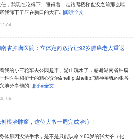
主任，我现在吃得下、睡得着，走路爬楼梯也没之前那么喘
我卸下了压在胸口的大石...|
阅读全文
2-04
湖南省肿瘤医院：立体定向放疗让92岁肺癌老人重返
着我的小三轮车去公园超市、游山玩水了，感谢湖南省肿瘤
医生和护士的精心诊治&hellip;&hellip;”精神矍铄的张爷
地分享他的...|
阅读全文
5-06
无创根治肿瘤，这位大爷一周完成治疗！
身体原因没法手术，是不是只能认命？80岁的张大爷（化