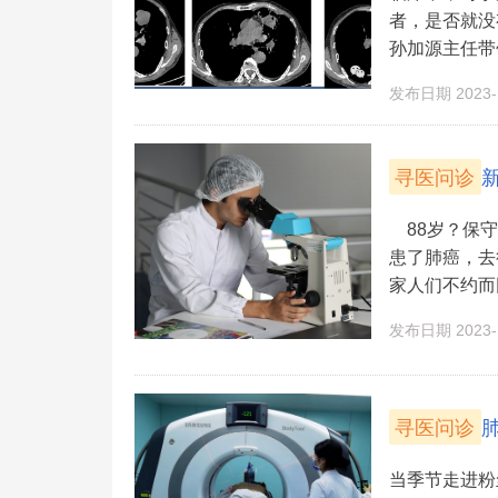
者，是否就没
孙加源主任带领
发布日期 2023-1
寻医问诊
88岁？保
患了肺癌，去
家人们不约而同
发布日期 2023-1
寻医问诊
当季节走进粉