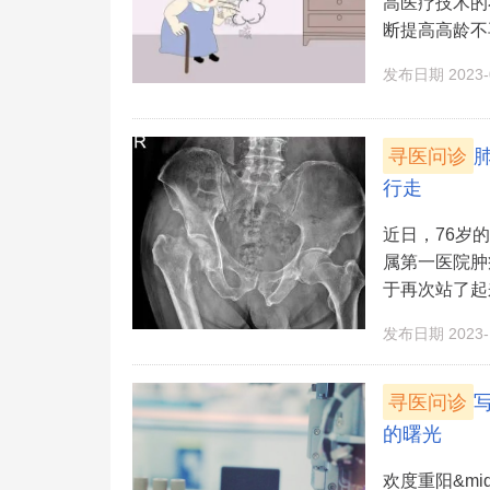
高医疗技术的
断提高高龄不再
发布日期 2023-0
寻医问诊
行走
近日，76岁
属第一医院肿
于再次站了起
发布日期 2023-1
寻医问诊
的曙光
欢度重阳&mi