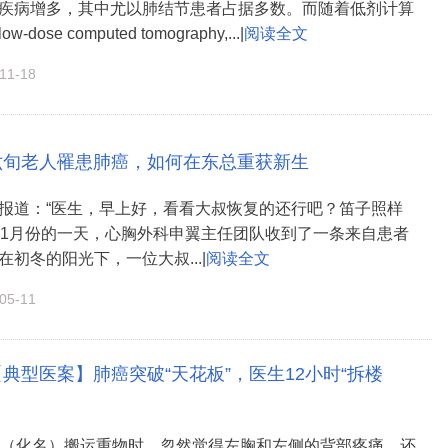
疾病增多，其中尤以肺结节患者占据多数。而随着低剂计算
ose computed tomography,...|
阅读全文
1-18
六旬老人罹患肺癌，如何在东总重获新生
报道：“医生，早上好，看看大叔恢复的还行吧？笛子照样
1年11月份的一天，心胸外科申翼主任团队收到了一条来自患者
初冬的阳光下，一位大叔...|
阅读全文
5-11
【典型医案】肺癌突破“天花板”，医生12小时“拆楼
爷（化名）搬运重物时，忽然觉得左胸和左侧的背部疼痛，还