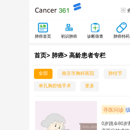
肺癌特药
肺癌首页
初识肺癌
诊断筛查
首页>
肺癌>
高龄患者专栏
全部
南京市胸科医院
肺结节
单孔胸腔镜手术
更多
寻医问诊
0岁跳伞80岁爬