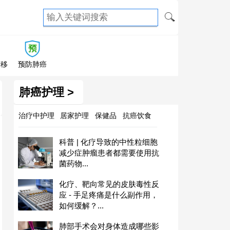
转移
预防肺癌
肺癌护理 >
治疗中护理
居家护理
保健品
抗癌饮食
科普 | 化疗导致的中性粒细胞
减少症肿瘤患者都需要使用抗
菌药物...
化疗、靶向常见的皮肤毒性反
应 - 手足疼痛是什么副作用，
如何缓解？...
肺部手术会对身体造成哪些影