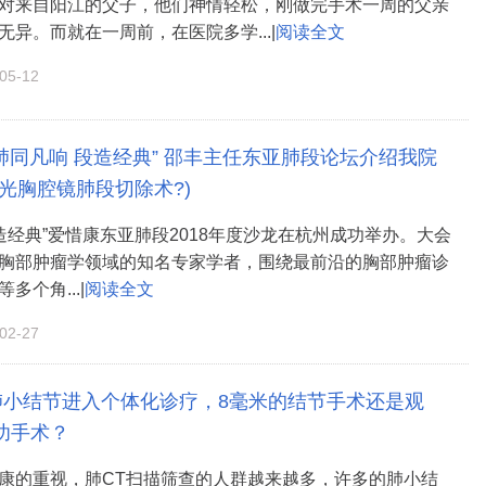
对来自阳江的父子，他们神情轻松，刚做完手术一周的父亲
无异。而就在一周前，在医院多学...|
阅读全文
5-12
“肺同凡响 段造经典” 邵丰主任东亚肺段论坛介绍我院
光胸腔镜肺段切除术?)
段造经典”爱惜康东亚肺段2018年度沙龙在杭州成功举办。大会
胸部肿瘤学领域的知名专家学者，围绕最前沿的胸部肿瘤诊
多个角...|
阅读全文
2-27
肺小结节进入个体化诊疗，8毫米的结节手术还是观
功手术？
康的重视，肺CT扫描筛查的人群越来越多，许多的肺小结