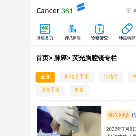
肺癌特药
肺癌首页
初识肺癌
诊断筛查
首页>
肺癌>
荧光胸腔镜专栏
全部
肺结节手术
肺结节
肺癌手术
更多
寻医问诊
2022年7