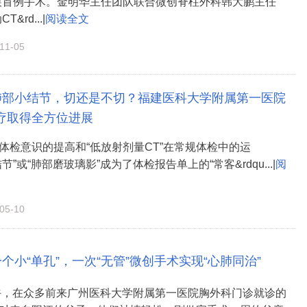
展首例手术。金明华主任团队联合微创脊柱外科韩大鹏主任
&rd...|
阅读全文
1-05
肺部小结节，切还是不切？福建医科大学附属第一医院
疗取得全方位进展
体检意识的提高和“低放射剂量CT”在常规体检中的运
节”或“肺部磨玻璃影”成为了体检报告单上的“常客&rdqu...|
阅
5-10
个小“单孔”，一次“无管”微创手术实现“心肺同治”
上午，在众多前来广州医科大学附属第一医院胸外科门诊就诊的