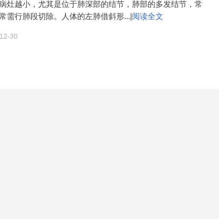
病灶越小，尤其是位于肺深部的结节，肺部的多发结节，常
常需行肺段切除。人体的左肺借斜形...|
阅读全文
2-30