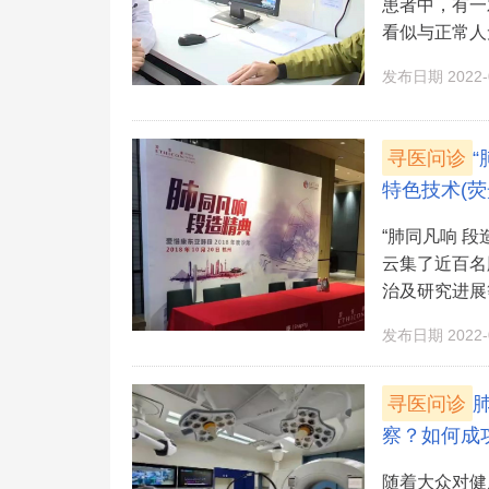
患者中，有一
看似与正常人
发布日期 2022-0
寻医问诊
特色技术(荧
“肺同凡响 
云集了近百名
治及研究进展等
发布日期 2022-0
寻医问诊
察？如何成
随着大众对健