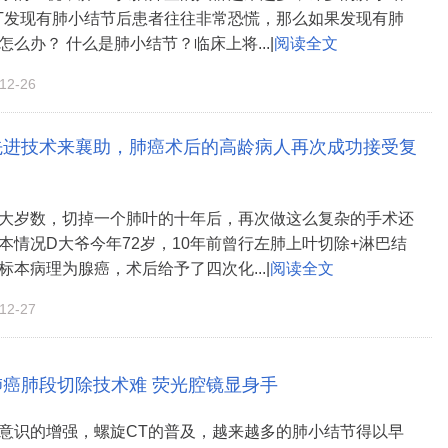
T发现有肺小结节后患者往往非常恐慌，那么如果发现有肺
么办？ 什么是肺小结节？临床上将...|
阅读全文
2-26
先进技术来襄助，肺癌术后的高龄病人再次成功接受复
大岁数，切掉一个肺叶的十年后，再次做这么复杂的手术还
本情况D大爷今年72岁，10年前曾行左肺上叶切除+淋巴结
标本病理为腺癌，术后给予了四次化...|
阅读全文
2-27
肺癌肺段切除技术难 荧光腔镜显身手
意识的增强，螺旋CT的普及，越来越多的肺小结节得以早