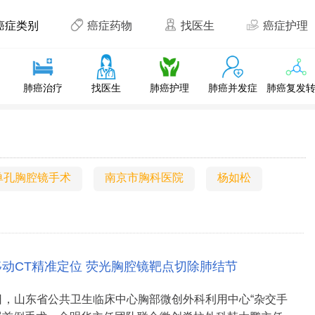
癌症类别
癌症药物
找医生
癌症护理
肺癌治疗
找医生
肺癌护理
肺癌并发症
肺癌复发
单孔胸腔镜手术
南京市胸科医院
杨如松
移动CT精准定位 荧光胸腔镜靶点切除肺结节
月6日，山东省公共卫生临床中心胸部微创外科利用中心“杂交手