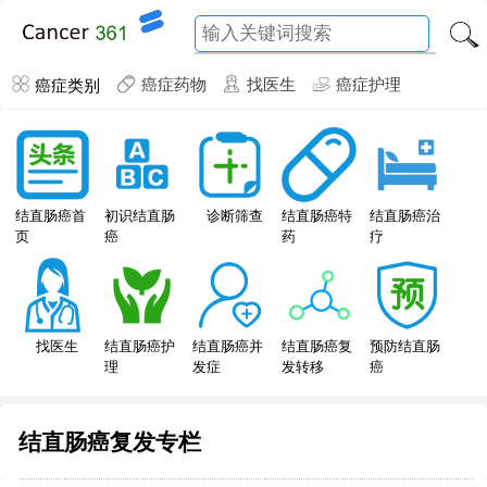
癌症类别
癌症药物
找医生
癌症护理
结直肠癌特
结直肠癌首
初识结直肠
诊断筛查
结直肠癌治
药
页
癌
疗
找医生
结直肠癌护
结直肠癌并
结直肠癌复
预防结直肠
理
发症
发转移
癌
结直肠癌复发专栏