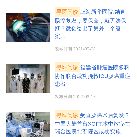
寻医问诊
上海新华医院:结直
肠癌复发，要保命，就无法保
肛？微创给出了另外一个答
案…
发布日期 2021-05-08
寻医问诊
福建省肿瘤医院多科
协作联合成功挽救ICU肠癌重症
患者
发布日期 2022-06-15
寻医问诊
受直肠癌术后复发？
中国大陆首台XOFT术中放疗在
瑞金医院北部院区成功实施