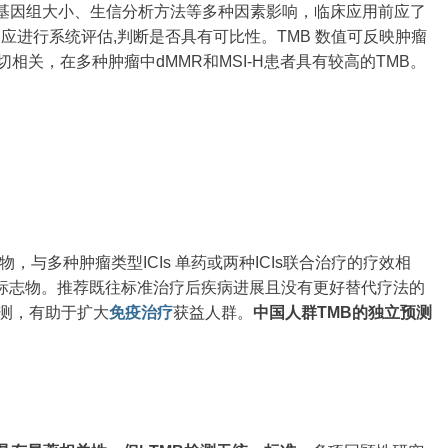
测基因组大小、生信分析方法等多种因素影响，临床应用前应了
B应进行系统评估,判断是否具有可比性。TMB 数值可反映肿瘤
相关，在多种肿瘤中dMMR和MSI-H患者具有较高的TMB。
志物，与多种肿瘤类型ICIs 单药或两种ICIs联合治疗的疗效相
标志物。推荐既往标准治疗后疾病进展且没有更好替代疗法的
检测，有助于扩大
免疫治疗
获益人群。
中国人群TMB的独立预测