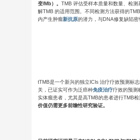
变/Mb）。
TMB 评估受样本质量和数量、检
解TMB 的适用范围。不同检测方法获得的TM
内产生肿瘤
新抗原
的潜力，与DNA修复缺陷密切
tTMB是一个新兴的独立ICIs 治疗疗效预测标
关，已证实可作为泛癌种
免疫治疗
疗效的预测
实体瘤患者，尤其是高TMB的患者进行TMB
价值仍需更多前瞻性研究验证。