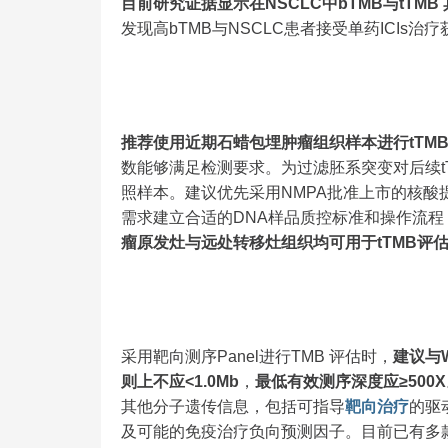
目前研究证据显示在NSCLC中bTMB与tTM
发现高bTMB与NSCLC患者接受单药ICI
推荐使用近期石蜡包埋肿瘤组织样本进行tTMB
数能够满足检测要求。为过滤胚系突变对后续t
照样本。建议优先采用NMPA批准上市的核酸
需求建立合适的DNA样品质控标准和操作流程
瘤原发灶与远处转移灶组织均可用于tTMB评
采用靶向测序Panel进行TMB 评估时，
建议与
则上不应
<1.0Mb
，
最低有效测序深度应≥500X
其他分子遗传信息，包括可指导
靶向治疗
的驱
及可能的免疫治疗负向预测因子。目前已有多款