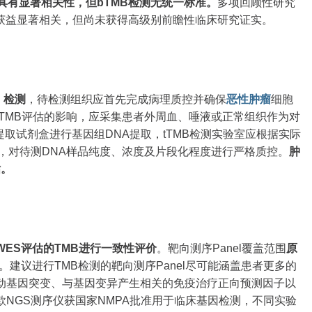
B 具有显著相关性，但bTMB检测无统一标准。
多项回顾性研究
s治疗获益显著相关，但尚未获得高级别前瞻性临床研究证实。
 检测
，待检测组织应首先完成病理质控并确保
恶性肿瘤
细胞
TMB评估的影响，应采集患者外周血、唾液或正常组织作为对
提取试剂盒进行基因组DNA提取，tTMB检测实验室应根据实际
，对待测DNA样品纯度、浓度及片段化程度进行严格质控。
肿
估。
WES评估的TMB进行一致性评价
。靶向测序Panel覆盖范围
原
。建议进行TMB检测的靶向测序Panel尽可能涵盖患者更多的
动基因突变、与基因变异产生相关的免疫治疗正向预测因子以
NGS测序仪获国家NMPA批准用于临床基因检测，不同实验