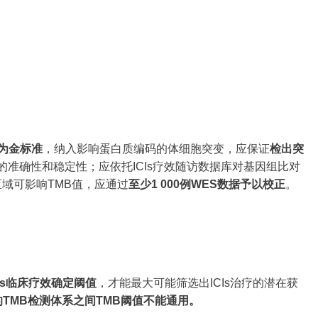
。
测为金标准
，纳入影响蛋白质编码的体细胞突变，应保证
检出突
的准确性和稳定性；应依托ICIs疗效随访数据库对基因组比对
区域可影响TMB值，应通过
至少1 000例WES数据予以校正
。
Is临床疗效确定阈值
，才能最大可能筛选出ICIs治疗的潜在获
l的TMB检测体系之间TMB阈值不能通用。