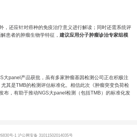
值外，还应针对癌种的免疫治疗意义进行解读；同时还需系统评
全面解患者的肿瘤生物学特征，
建议应用分子肿瘤诊治专家组模
S大panel产品获批，虽有多家肿瘤基因检测公司正在积极注
化，尤其是TMB的检测评估标准化。相信此次《肿瘤突变负荷检
布，有助于推动NGS大panel检测（包括TMB）的标准化发
6830号-1
沪公网安备 31011502014035号