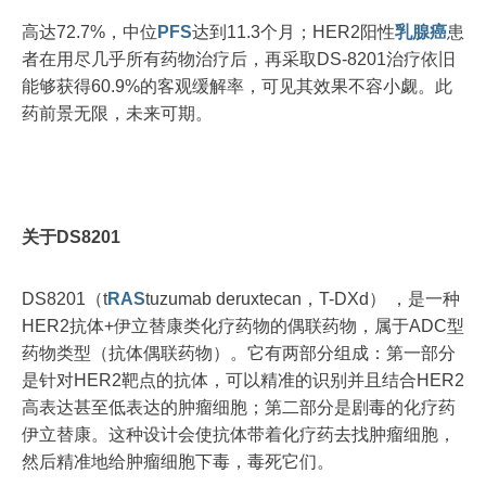
高达72.7%，中位
PFS
达到11.3个月；HER2阳性
乳腺癌
患
者在用尽几乎所有药物治疗后，再采取DS-8201治疗依旧
能够获得60.9%的客观缓解率，可见其效果不容小觑。此
药前景无限，未来可期。
关于DS8201
DS8201（t
RAS
tuzumab deruxtecan，T-DXd） ，是一种
HER2抗体+伊立替康类化疗药物的偶联药物，属于ADC型
药物类型（抗体偶联药物）。它有两部分组成：第一部分
是针对HER2靶点的抗体，可以精准的识别并且结合HER2
高表达甚至低表达的肿瘤细胞；第二部分是剧毒的化疗药
伊立替康。这种设计会使抗体带着化疗药去找肿瘤细胞，
然后精准地给肿瘤细胞下毒，毒死它们。