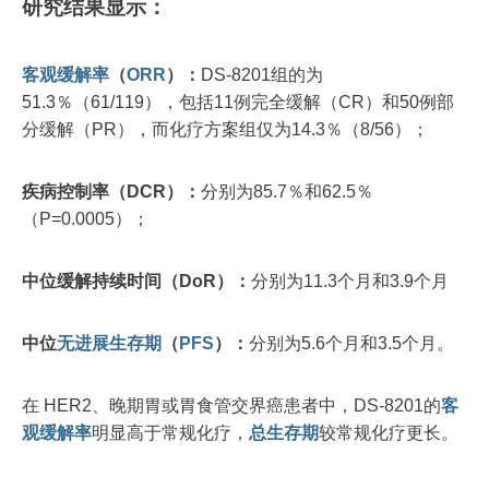
研究结果显示：
客观缓解率
（
ORR
）：
DS-8201组的为
51.3％（61/119），包括11例完全缓解（CR）和50例部
分缓解（PR），而化疗方案组仅为14.3％（8/56）；
疾病控制率（DCR）：
分别为85.7％和62.5％
（P=0.0005）；
中位缓解持续时间（DoR）：
分别为11.3个月和3.9个月
中位
无进展生存期
（
PFS
）：
分别为5.6个月和3.5个月。
在 HER2、晚期胃或胃食管交界癌患者中，DS-8201的
客
观缓解率
明显高于常规化疗，
总生存期
较常规化疗更长。