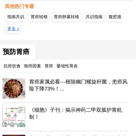
其他热门专题
指南共识
胃癌转移
胃癌卵巢转移
共识指南
腹腔港
更多 >
预防胃癌
抗癌饮食
致癌因素
胃癌
萎缩性胃炎
胃癌家属必看---根除幽门螺旋杆菌，患癌风
险下降73%！...
《细胞》子刊：揭示神药二甲双胍护胃机
制！