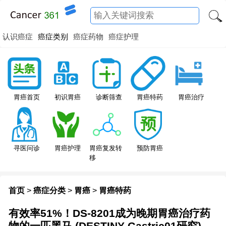
认识癌症
癌症类别
癌症药物
癌症护理
胃癌特药
胃癌首页
初识胃癌
诊断筛查
胃癌治疗
寻医问诊
胃癌护理
胃癌复发转
预防胃癌
移
首页
>
癌症分类
>
胃癌
>
胃癌特药
有效率51%！DS-8201成为晚期胃癌治疗药
物的一匹黑马 (DESTINY-Gastric01研究)