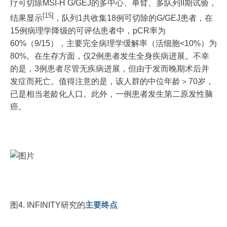
疗可切除MSI-H G/GEJ的多中心、单臂、多队列II期试验，
[15]
结果显示
，队列1共收集18例可切除的G/GEJ患者，在
15例病理学降级的可评估患者中，pCR率为
60%（9/15），主要完全病理学缓解率（活细胞<10%）为
80%。在生存方面，仅2例患者发生全身疾病进展。不幸
的是，3例患者尽管无疾病进展，但由于发而晚期术后并
发症而死亡。值得注意的是，该人群的中位年龄＞70岁，
已是相当老龄化人口。此外，一例患者发生第二原发性脑
癌。
图4. INFINITY研究的
主要终点