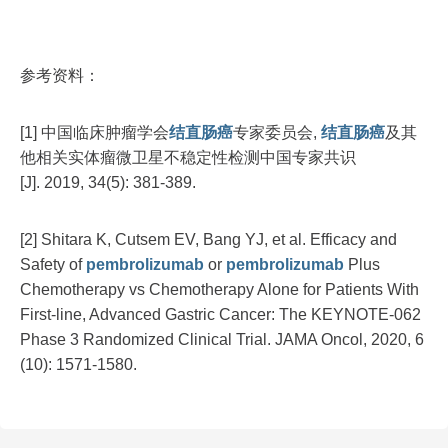
参考资料：
[1] 中国临床肿瘤学会
结直肠癌
专家委员会,
结直肠癌
及其
他相关实体瘤微卫星不稳定性检测中国专家共识
[J]. 2019, 34(5): 381-389.
[2] Shitara K, Cutsem EV, Bang YJ, et al. Efficacy and
Safety of
pembrolizumab
or
pembrolizumab
Plus
Chemotherapy vs Chemotherapy Alone for Patients With
First-line, Advanced Gastric Cancer: The KEYNOTE-062
Phase 3 Randomized Clinical Trial. JAMA Oncol, 2020, 6
(10): 1571-1580.