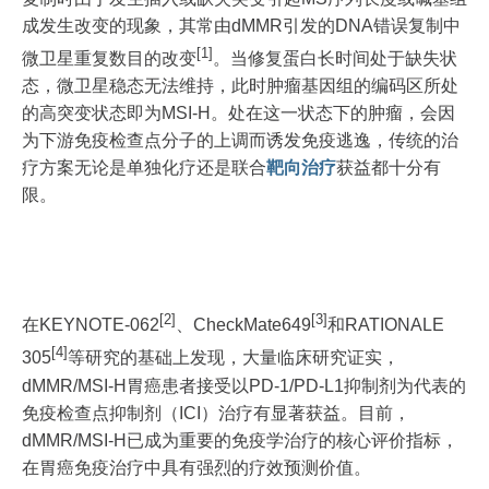
成发生改变的现象，其常由dMMR引发的DNA错误复制中
[1]
微卫星重复数目的改变
。当修复蛋白长时间处于缺失状
态，微卫星稳态无法维持，此时肿瘤基因组的编码区所处
的高突变状态即为MSI-H。处在这一状态下的肿瘤，会因
为下游免疫检查点分子的上调而诱发免疫逃逸，传统的治
疗方案无论是单独化疗还是联合
靶向治疗
获益都十分有
限。
[2]
[3]
在KEYNOTE-062
、CheckMate649
和RATIONALE
[4]
305
等研究的基础上发现，大量临床研究证实，
dMMR/MSI-H胃癌患者接受以PD-1/PD-L1抑制剂为代表的
免疫检查点抑制剂（ICI）治疗有显著获益。目前，
dMMR/MSI-H已成为重要的免疫学治疗的核心评价指标，
在胃癌免疫治疗中具有强烈的疗效预测价值。