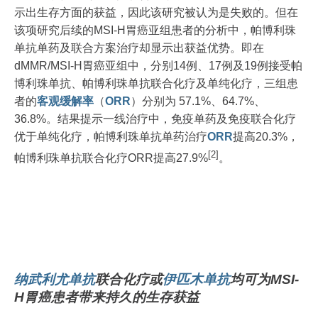
示出生存方面的获益，因此该研究被认为是失败的。但在
该项研究后续的MSI-H胃癌亚组患者的分析中，帕博利珠
单抗单药及联合方案治疗却显示出获益优势。即在
dMMR/MSI-H胃癌亚组中，分别14例、17例及19例接受帕
博利珠单抗、帕博利珠单抗联合化疗及单纯化疗，三组患
者的
客观缓解率
（
ORR
）分别为 57.1%、64.7%、
36.8%。结果提示一线治疗中，免疫单药及免疫联合化疗
优于单纯化疗，帕博利珠单抗单药治疗
ORR
提高20.3%，
[2]
帕博利珠单抗联合化疗ORR提高27.9%
。
纳武利尤单抗
联合化疗或
伊匹木单抗
均可为MSI-
H胃癌患者带来持久的生存获益