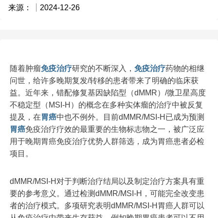
来源：
2024-12-26
随着肿瘤
免疫治疗
研究的不断深入，
免疫治疗
药物的相继
问世，给许多晚期复发/转移的患者带来了明确的临床获
益。近年来，错配修复基因缺陷型（dMMR）/微卫星高度
不稳定型（MSI-H）的概念在多种实体瘤的治疗中被反复
提及，在
胃癌
中也不例外。目前dMMR/MSI-H已成为预测
胃癌
免疫治疗疗效的最重要的生物标志物之一，被广泛应
用于晚期胃癌免疫治疗优势人群筛选，成为胃癌患者必检
项目。
dMMR/MSI-H对于判断治疗结局以及制定治疗方案具有重
要的参考意义。通过检测dMMR/MSI-H，可能完全改变患
者的治疗模式。多项研究表明dMMR/MSI-H胃癌人群可以
从免疫治疗中带来生存获益。例如晚期胃癌患者可以不用