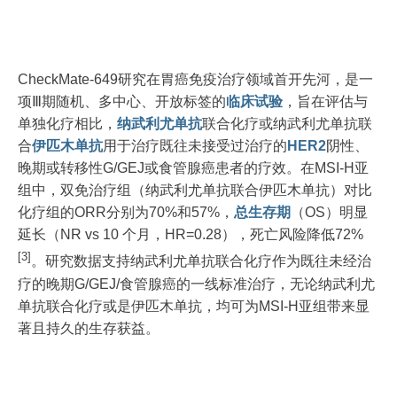
CheckMate-649研究在胃癌免疫治疗领域首开先河，是一
项Ⅲ期随机、多中心、开放标签的
临床试验
，旨在评估与
单独化疗相比，
纳武利尤单抗
联合化疗或纳武利尤单抗联
合
伊匹木单抗
用于治疗既往未接受过治疗的
HER2
阴性、
晚期或转移性G/GEJ或食管腺癌患者的疗效。在MSI-H亚
组中，双免治疗组（纳武利尤单抗联合伊匹木单抗）对比
化疗组的ORR分别为70%和57%，
总生存期
（OS）明显
延长（NR vs 10 个月，HR=0.28），死亡风险降低72%
[3]
。研究数据支持纳武利尤单抗联合化疗作为既往未经治
疗的晚期G/GEJ/食管腺癌的一线标准治疗，无论纳武利尤
单抗联合化疗或是伊匹木单抗，均可为MSI-H亚组带来显
著且持久的生存获益。