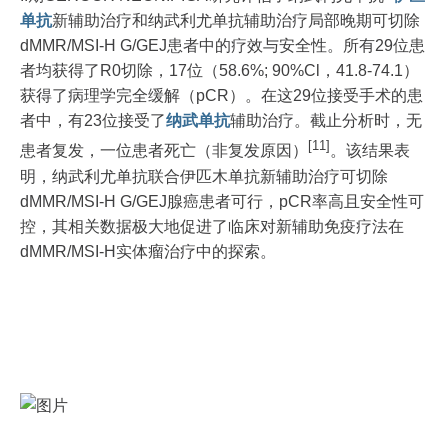
单抗
新辅助治疗和纳武利尤单抗辅助治疗局部晚期可切除
dMMR/MSI-H G/GEJ患者中的疗效与安全性。所有29位患
者均获得了R0切除，17位（58.6%; 90%Cl，41.8-74.1）
获得了病理学完全缓解（pCR）。在这29位接受手术的患
者中，有23位接受了
纳武单抗
辅助治疗。截止分析时，无
[11]
患者复发，一位患者死亡（非复发原因）
。该结果表
明，纳武利尤单抗联合伊匹木单抗新辅助治疗可切除
dMMR/MSI-H G/GEJ腺癌患者可行，pCR率高且安全性可
控，其相关数据极大地促进了临床对新辅助免疫疗法在
dMMR/MSI-H实体瘤治疗中的探索。