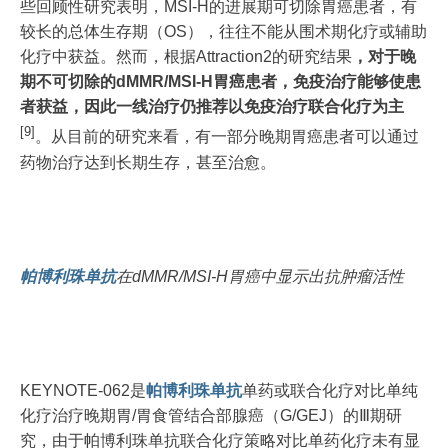
些回顾性研究表明，MSI-H的进展期可切除胃癌患者，有
较长的总体生存期（OS），往往不能从围术期化疗或辅助
化疗中获益。然而，根据Attraction2的研究结果
，对于晚
期不可切除的dMMR/MSI-H胃癌患者，免疫治疗能够使患
者获益，因此一线治疗仍推荐以免疫治疗联合化疗为主
[9]
。从目前的研究来看，有一部分晚期胃癌患者可以通过
药物治疗达到长期生存，甚至治愈。
帕博利珠单抗
在dMMR/MSI-H胃癌中显示出抗肿瘤活性
KEYNOTE-062是
帕博利珠单抗
单药或联合化疗对比单纯
化疗治疗晚期胃/胃食管结合部腺癌（G/GEJ）的Ⅲ期研
究，由于帕博利珠单抗联合化疗策略对比单药化疗未有显