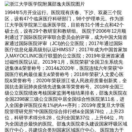
1994年5月开业运行。医院现有庆春、下沙、双菱三个院
区，设有47个临床医疗科研部门，98个护理单元。作为浙
江大学医学院第三临床医学院，目前有31个博士点和42个
硕士点，设有29个教研室和教研组。 医院于2006年12月顺
利通过了国际医院评审联合委员会的评审，成为中国大陆首
家通过国际医院评审（JCI)的公立医院；2017年通过国际
医疗信息化最高级别认证HIMSS7；2017年成为中国首家加
入MAYOCLINIC医疗联盟的公立医院；2019年亚洲首家通
过磁性医院认证。2013年1月，医院荣获“全国卫生系统先
进集体&荣誉称号；2014&2020年，医院连续六年荣获“中
国医疗机构最佳雇主&荣誉称号；2018年荣获“人文爱心医
院&荣誉称号；2020年荣获浙江省人民政府质量创新奖，全
国抗击新冠肺炎疫情先进集体等荣誉称号。2018年全国三
级公立医院绩效考核国家监测考核结果排名，邵逸夫医院在
全国2398家三级公立医院中居全国综合性医院第11名，进
入全国参评医院仅有1%的A++序列；2019年度复旦大学医
院管理研究所“中国医院综合排行榜&全国第78位，上升23
位，科研学术得分8.28，位列全国第37位，上升64位，均
为全国进步最快的医院。邵逸夫医院牵头建设国家呼吸区域
医疗中心，共建综合类别国家区域医疗中心。 医院致力于