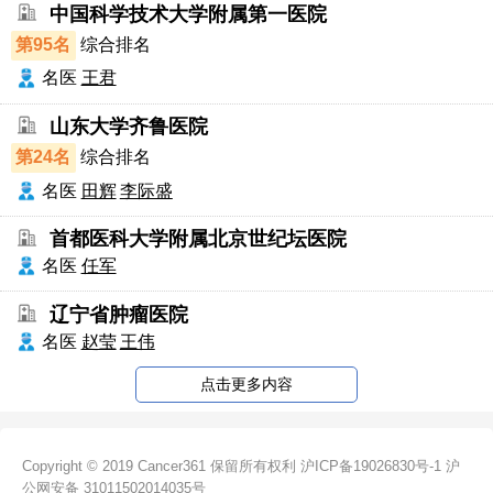
中国科学技术大学附属第一医院
第95名
综合排名
名医
王君
山东大学齐鲁医院
第24名
综合排名
名医
田辉
李际盛
首都医科大学附属北京世纪坛医院
名医
任军
辽宁省肿瘤医院
名医
赵莹
王伟
点击更多内容
Copyright © 2019 Cancer361 保留所有权利
沪ICP备19026830号-1
沪
公网安备 31011502014035号