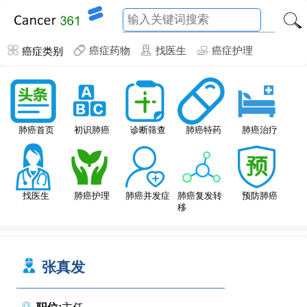
癌症类别
癌症药物
找医生
癌症护理
肺癌特药
肺癌首页
初识肺癌
诊断筛查
肺癌治疗
找医生
肺癌护理
肺癌并发症
肺癌复发转
预防肺癌
移
张真发