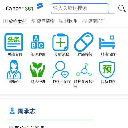
癌症类别
癌症药物
找医生
癌症护理
肺癌特药
肺癌首页
初识肺癌
诊断筛查
肺癌治疗
找医生
肺癌护理
肺癌并发症
肺癌复发转
预防肺癌
移
周承志