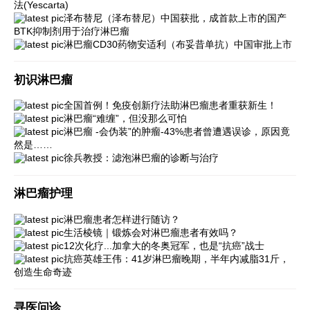
法(Yescarta)
泽布替尼（泽布替尼）中国获批，成首款上市的国产
BTK抑制剂用于治疗淋巴瘤
淋巴瘤CD30药物安适利（布妥昔单抗）中国审批上市
初识淋巴瘤
全国首例！免疫创新疗法助淋巴瘤患者重获新生！
淋巴瘤“难缠”，但没那么可怕
淋巴瘤 -会伪装”的肿瘤-43%患者曾遭遇误诊，原因竟
然是……
徐兵教授：滤泡淋巴瘤的诊断与治疗
淋巴瘤护理
淋巴瘤患者怎样进行随访？
生活棱镜｜锻炼会对淋巴瘤患者有效吗？
12次化疗...加拿大的冬奥冠军，也是“抗癌”战士
抗癌英雄王伟：41岁淋巴瘤晚期，半年内减脂31斤，
创造生命奇迹
寻医问诊