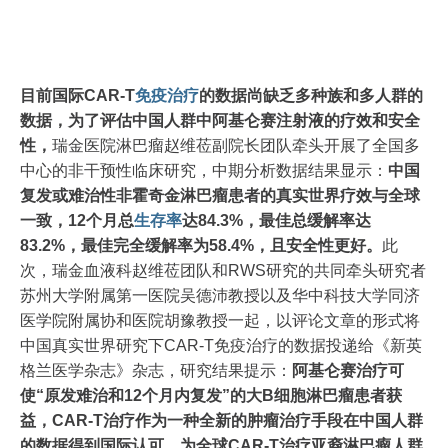
目前国际CAR-T
免疫治疗
的数据尚缺乏多种族和多人群的
数据，为了评估中国人群中阿基仑赛注射液的疗效和安全
性，
瑞金医院淋巴瘤赵维莅副院长团队牵头开展了全国多
中心的非干预性临床研究，中期分析数据结果显示：
中国
复发或难治性非霍奇金淋巴瘤患者的真实世界疗效与全球
一致，12个月总
生存率
达84.3%，最佳总缓解率达
83.2%，最佳完全缓解率为58.4%，且安全性更好。
此
次，瑞金血液科赵维莅团队和RWS研究的共同牵头研究者
苏州大学附属第一医院吴德沛教授以及华中科技大学同济
医学院附属协和医院胡豫教授一起，以评论文章的形式将
中国真实世界研究下CAR-T免疫治疗的数据投递给《新英
格兰医学杂志》杂志，研究结果提示：
阿基仑赛治疗可
使“原发难治和12个月内复发”的
大B细胞淋巴瘤
患者获
益，CAR-T治疗作为一种全新的肿瘤治疗手段在中国人群
的数据得到国际认可，为全球CAR-T治疗亚裔淋巴瘤人群