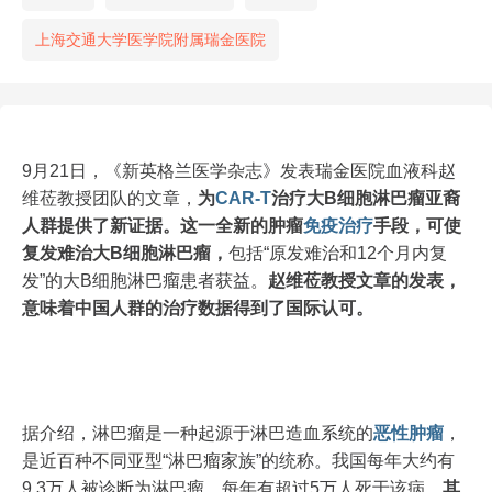
上海交通大学医学院附属瑞金医院
9月21日，《新英格兰医学杂志》发表瑞金医院血液科赵
维莅教授团队的文章，
为
CAR-T
治疗大B细胞淋巴瘤亚裔
人群提供了新证据。这一全新的肿瘤
免疫治疗
手段，可使
复发难治大B细胞淋巴瘤，
包括“原发难治和12个月内复
发”的大B细胞淋巴瘤患者获益。
赵维莅教授文章的发表，
意味着中国人群的治疗数据得到了国际认可。
据介绍，淋巴瘤是一种起源于淋巴造血系统的
恶性肿瘤
，
是近百种不同亚型“淋巴瘤家族”的统称。我国每年大约有
9.3万人被诊断为淋巴瘤，每年有超过5万人死于该病。
其