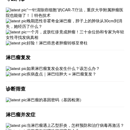
“一针清除癌细胞”的CAR-T疗法，重庆大学附属肿瘤医
院也能做了！丨特色技术
晚期恶性非霍奇金淋巴瘤，脖子上的肿块从30cm到消
失，她经历了什么？
一个月，皮肤红疹竟成肿瘤！三十余位协和专家为年轻
女性寻找发病真相
好险！淋巴癌患者肿瘤转移至脊柱
淋巴瘤复发
如果淋巴瘤复发会发生什么？该怎么办？
疾病盘点｜淋巴结肿大 = 淋巴瘤复发？
诊断筛查
淋巴瘤的基因密码（基因检测）
淋巴瘤并发症
当淋巴瘤遇上乙型肝炎，怎样预防和治疗病毒再激活？