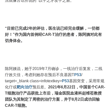
法就像古话所说的 “以子之矛攻子之盾。”
“目前已完成2年的评估，医生说已经完全缓解，一切都
好！”作为国内首例经CAR-T治疗的患者，陈阿姨对此有
切身体会。
陈阿姨说，她于2019年7月确诊，一线治疗后复发，二线
疗效欠佳，考虑到她存在预后不良基因T
P53
/
target=_blank class=infotextkey>
P53
基因突变，采用常规
化疗或
靶向治疗
预后差。
2021年6月22日，中国首个CAR-
T细胞治疗产品获批上市后，瑞金医院血液科赵维莅教授
团队为其制定了周密的治疗方案，并于8月2日成功回输
CAR-T细胞。