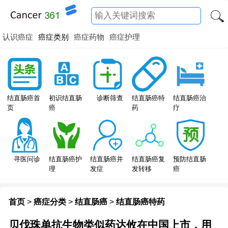
认识癌症
癌症类别
癌症药物
癌症护理
结直肠癌特
结直肠癌首
初识结直肠
诊断筛查
结直肠癌治
药
页
癌
疗
寻医问诊
结直肠癌护
结直肠癌并
结直肠癌复
预防结直肠
理
发症
发转移
癌
首页
>
癌症分类
>
结直肠癌
>
结直肠癌特药
贝伐珠单抗生物类似药达攸在中国上市，用