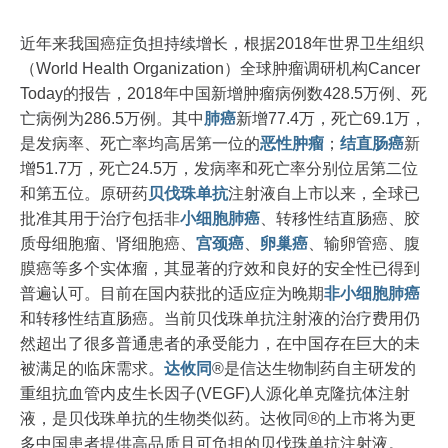
近年来我国癌症负担持续增长，根据2018年世界卫生组织
（World Health Organization）全球肿瘤调研机构Cancer
Today的报告，2018年中国新增肿瘤病例数428.5万例、死
亡病例为286.5万例。其中
肺癌
新增77.4万，死亡69.1万，
是发病率、死亡率均高居第一位的
恶性肿瘤
；
结直肠癌
新
增51.7万，死亡24.5万，发病率和死亡率分别位居第二位
和第五位。原研药
贝伐珠单抗
注射液自上市以来，全球已
批准其用于治疗包括非
小细胞肺癌
、转移性结直肠癌、胶
质母细胞瘤、肾细胞癌、
宫颈癌
、
卵巢癌
、输卵管癌、腹
膜癌等多个实体瘤，其显著的疗效和良好的安全性已得到
普遍认可。目前在国内获批的适应症为晚期
非小细胞肺癌
和转移性结直肠癌。当前贝伐珠单抗注射液的治疗费用仍
然超出了很多普通患者的承受能力，在中国存在巨大的未
被满足的临床需求。
达攸同
®是信达生物制药自主研发的
重组抗血管内皮生长因子(VEGF)人源化单克隆抗体注射
液，是贝伐珠单抗的生物类似药。达攸同®的上市将为更
多中国患者提供高品质且可负担的贝伐珠单抗注射液。