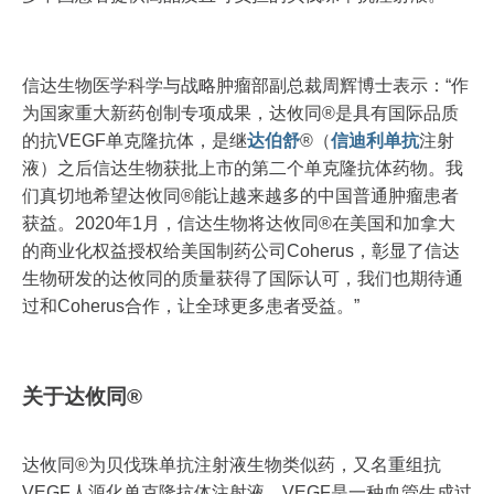
信达生物医学科学与战略肿瘤部副总裁周辉博士表示：“作
为国家重大新药创制专项成果，达攸同®是具有国际品质
的抗VEGF单克隆抗体，是继
达伯舒
®（
信迪利单抗
注射
液）之后信达生物获批上市的第二个单克隆抗体药物。我
们真切地希望达攸同®能让越来越多的中国普通肿瘤患者
获益。2020年1月，信达生物将达攸同®在美国和加拿大
的商业化权益授权给美国制药公司Coherus，彰显了信达
生物研发的达攸同的质量获得了国际认可，我们也期待通
过和Coherus合作，让全球更多患者受益。”
关于达攸同®
达攸同®为贝伐珠单抗注射液生物类似药，又名重组抗
VEGF人源化单克隆抗体注射液。VEGF是一种血管生成过