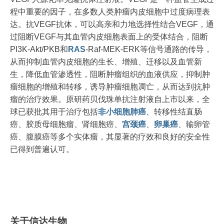
程中重要的因子，在多数人类肿瘤内皮细胞中过度病理表
达。抗VEGF抗体，可以高亲和力地选择性结合VEGF，通
过阻断VEGF与其血管内皮细胞表面上的受体结合，阻断
PI3K-Akt/PKB和
RAS
-Raf-MEK-ERK等信号通路的传导，
从而抑制血管内皮细胞的生长、增殖、迁移以及血管新
生，降低血管渗透性，阻断肿瘤组织的血液供应，抑制肿
瘤细胞的增殖和转移，诱导肿瘤细胞凋亡，从而达到抗肿
瘤的治疗效果。原研药贝伐珠单抗注射液自上市以来，全
球已获批其用于治疗包括
非小细胞肺癌
、转移性结直肠
癌、胶质母细胞瘤、肾细胞癌、
宫颈癌
、
卵巢癌
、输卵管
癌、腹膜癌等多个实体瘤，其显著的疗效和良好的安全性
已得到普遍认可。
关于信达生物