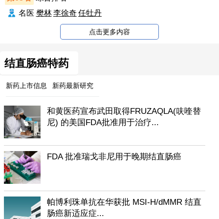
名医
樊林
李徐奇
任牡丹
点击更多内容
结直肠癌特药
新药上市信息
新药最新研究
和黄医药宣布武田取得FRUZAQLA(呋喹替
尼) 的美国FDA批准用于治疗...
FDA 批准瑞戈非尼用于晚期结直肠癌
帕博利珠单抗在华获批 MSI-H/dMMR 结直
肠癌新适应症...