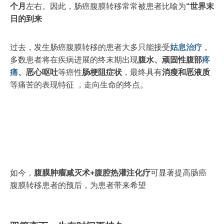
个月
左右。因此，肠癌腹膜转移常常被患者比喻为
“世界末
日的到来
过去，发生肠癌腹膜转移的患者大多只能接受
姑息治疗
，
多数患者将在疾病进展的终末期出现
腹水、顽固性腹部
疼
痛
、恶心呕吐
等癌性
肠梗阻症状
，最终具有
消瘦和恶液质
等痛苦的表现特征 ，走向生命的终点。
如今，
腹膜肿瘤减灭术+腹腔热灌注化疗
可显著提高肠癌
腹膜转移患者的预后，为患者带来希望