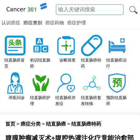
认识癌症
癌症类别
癌症药物
癌症护理
结直肠癌特
结直肠癌首
初识结直肠
诊断筛查
结直肠癌治
药
页
癌
疗
寻医问诊
结直肠癌护
结直肠癌并
结直肠癌复
预防结直肠
理
发症
发转移
癌
首页
>
癌症分类
>
结直肠癌
>
结直肠癌特药
腹膜肿瘤减灭术+腹腔热灌注化疗竟能治愈部