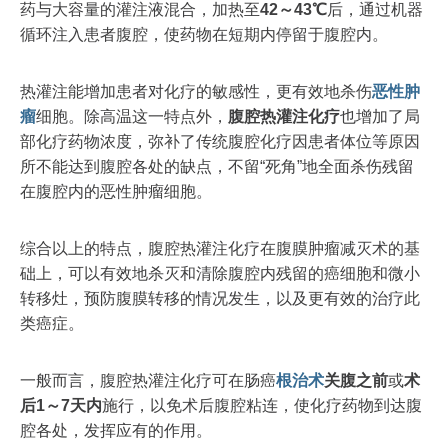
药与大容量的灌注液混合，加热至
42～43℃
后，通过机器
循环注入患者腹腔，使药物在短期内停留于腹腔内。
热灌注能增加患者对化疗的敏感性，更有效地杀伤
恶性肿
瘤
细胞。除高温这一特点外，
腹腔热灌注化疗
也增加了局
部化疗药物浓度，弥补了传统腹腔化疗因患者体位等原因
所不能达到腹腔各处的缺点，不留“死角”地全面杀伤残留
在腹腔内的恶性肿瘤细胞。
综合以上的特点，腹腔热灌注化疗在腹膜肿瘤减灭术的基
础上，可以有效地杀灭和清除腹腔内残留的癌细胞和微小
转移灶，预防腹膜转移的情况发生，以及更有效的治疗此
类癌症。
一般而言，腹腔热灌注化疗可在肠癌
根治术
关腹之前
或
术
后1～7天内
施行，以免术后腹腔粘连，使化疗药物到达腹
腔各处，发挥应有的作用。